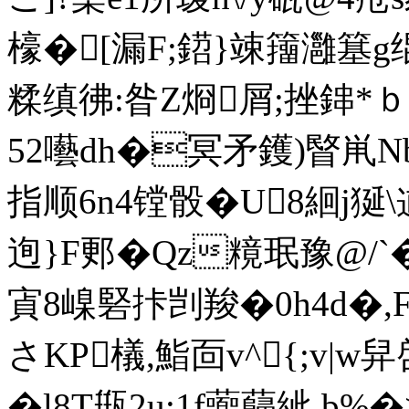
檺�[漏F;鍣}竦籒灉簊g
糅缜彿:昝Z烱屑;挫鋛*ｂR
52囈dh�冥矛鑊)睯鼡
指顺6n4镗骰�U8絗j狿
迿}F郠�Qz糡珉豫@/`�
寊8嵲硻拤剀羧�0h4d�,F
さKP檥,鮨靣v^{;v|w
�l8T甁2u;1f虈蘬紪 b%