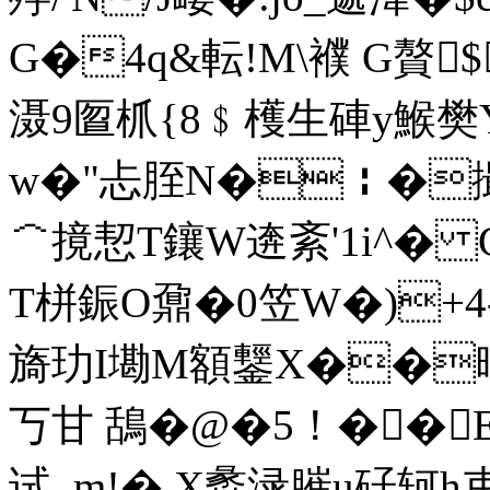
G�4q&転!M\襥 G贅$
滠9匫枛{8﹩檴生硨y鯸樊Y
w�"忐胵N�￤�撮鸊=
＾摬恝T鑲W逩紊'1i^� G
T栟鋠O鼐�0笠W�)+4-
旖玏I墈M額鑋X��暇
丂甘 鴰�@�5！��E
试_m!� X蠡渌膗u矷轲