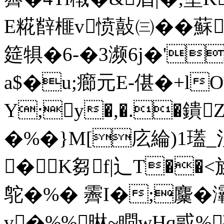
Е糀辥榧v愤敼㈢��蘇
筵犋�6-�3濒6j�'
a$�u;癤元E-偡�+lOt
Y;y�,�.�
鐀Z
�%�}M[庅綸)1瓂_
�K芻f|辶T��<旃(#
鸵�%� 霽I�;麜�灞
v�%%晽~瞷wHq戜%