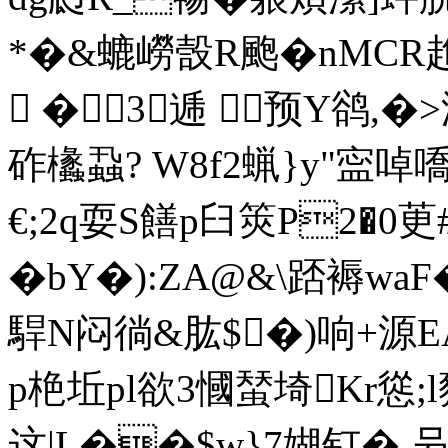
*�&螰嶗嗀R颮�nMCR趡t
 �3逓 预Y鹆,�>
砟欚蝨? W8f2蝋}y"寍啅嘺阈
€;2q耍S饍p臼筴P2�0
�bY�):ΖA@&\踎褥w
駻N闷徜&肱$�)响+源EA
p栬坵pl欲3慖蝅埼Kr慫;l
这|L��$w}7媩钉�.叧