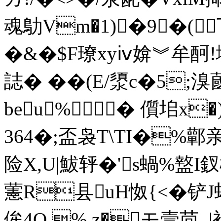
魂鳨Vm�1)�9�(丂
�&�$F璙xyⅳ媕︾牟酠!
誌� ��(E/澃c�5;溴蔮)
beu%� 儨垖x�
364�;盃袅Т\TI�%鄿亲
险X,U|鮁轷�'s蝸%盩I釵檵
藼R县uH怓{<�铲J
侔4O.%.z�モ壹茴_|袼�