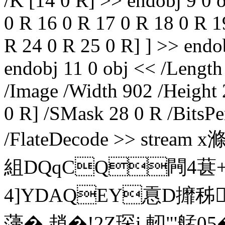
/K [14 0 R] >> endobj 9 0 o
0 R 16 0 R 17 0 R 18 0 R 1
R 24 0 R 25 0 R] ] >> endo
endobj 11 0 obj << /Lengt
/Image /Width 902 /Height
0 R] /SMask 28 0 R /BitsPe
/FlateDecode >> stre
組DQqCQ闁4葚+
4]YDAQEY慐D攠秭
薓� 趙�!2Z琛i 軔"'艋05�