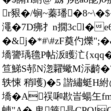
r豤�/锏~蓁璠�8~\�
澠�7D疿扌n撊3cl�е
�&j�*#\#zF奠仢爍";�
墧謽瑀氌P帖汳矆汒{x
笪鮷S邿N淴糶蠍M沶齮�?8
轶悚 稍嚄)�5 諧繡蜓H紨@ 
墧�A祦啝歁峕蝪玍fm诟
蛼"A�,鬼箍瞐CPQ!Q