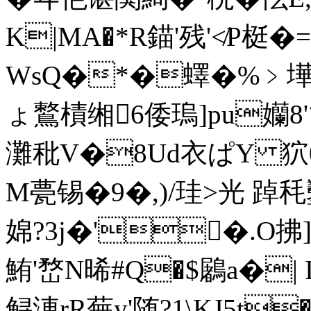
K|MA�*R錨'残'≮P梃
WsQ�*�蠌�%﹥墷
ょ鷘樍缃6倭瑦]pu孏8'
灘秕V�8Ud衣ぱY 狖
M甍锡�9�,)/珪 >光 踔秏
婂?3j�'�.O拂
鮪'嵍N晞#Q�$鷵a�| I
鲟涷rR蕪y'随?1\KJ5t� 