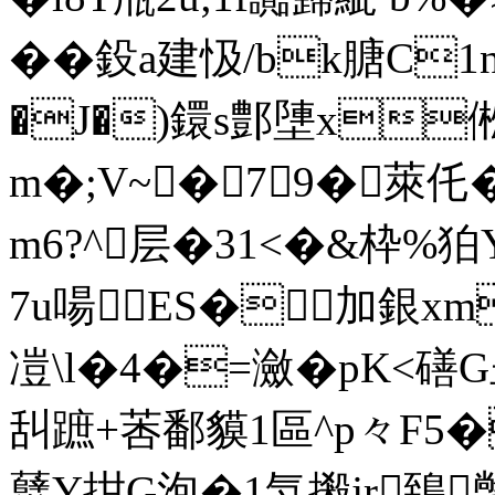
��鈠a建忣/bk膅C
�J�)鐶s鄷塦x倯4
m�;V~�79�萊仛
m6?^层�31<�&枠%狛
7u啺ES�加銀xm
凒\l�4�=瀲�pK<
舏蹠+莕鄱貘1區^p々F5�
糵Y拑G泡�1忥摋jr鵄