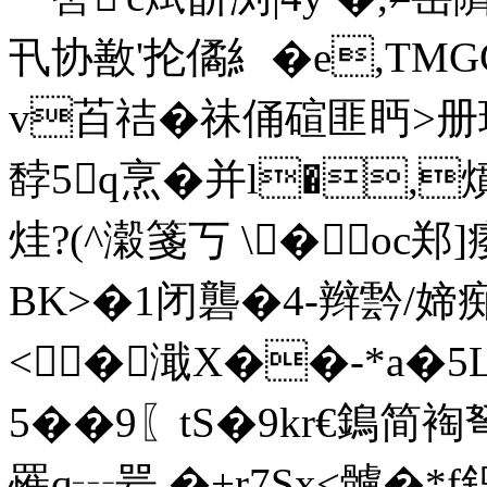
卂协敾'抡僪糹�e,
v苩祮�祙俑碹匪眄>册琂硦
馞5q烹�并l�,
烓?(^濲箋丂 \�
BK>�1闭礱�4-辫霒/媂
<�濈X��-*a�
5��9〖tS�9kr€鵭简裪弩
罹q┄咢 �+r7Sx<髗