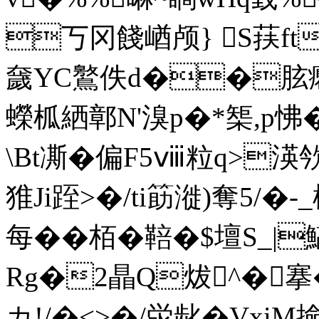
丂冈餞崷颅} S荴ft
奯YC鸄佚d��胘癯Y
蠑柧絤鄣N'溴p�*榘,p怫�0
\Bt凘�偏F5ⅷ粒q>渶欦
猚Ji跮>�/ti筯漇)奪 5/
每�� 栢�鞛�$壇S_|
Rg�2瞐Q炦^�搴� 
カ!/�<>�/泶龀�VxiM