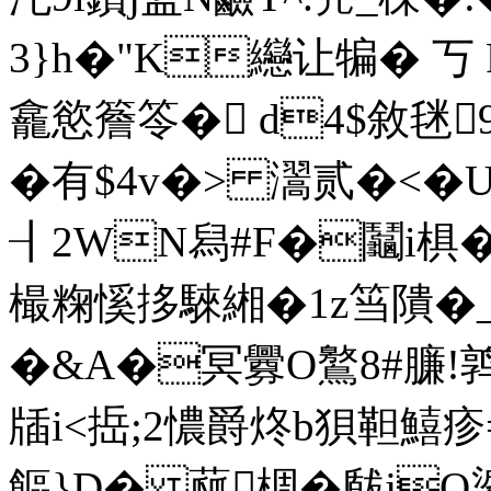
3}h�"K纞让犏� 丂 
龕慾簷笭� d4$敘毩9
�有$4v�> 瀥贰�<�U
┨2WN舄#F�鬮i椇�
樶粷慀拸騋緗�1z筜隤� _
�&A�冥釁O鸄8#臁!鹑P
牐i<捳;2憹爵炵b狽靼鱚疹=
饇}D� 蓏椆�瞂jQ錃