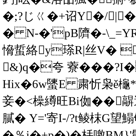
�;?じㄍ�+诏Y�/|�-
� N-�'pB隮�-\_=
愶蜇絡y瑹R|丝V� 
&)q�夸 藔���?I
Hix�6w螴E 粛忻枭ě櫷*
妾�<橾繜旺Вi侞��
膩� Y='寄I-/?t鲮枺G望鰨劬
�％j�+p�)�杽噭BM}