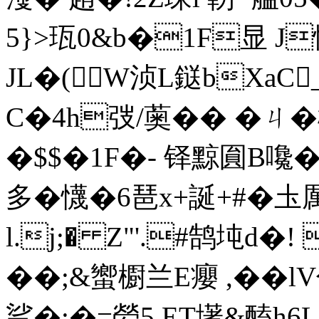
5}>珁0&b�1F显 
JL�(W浈L鎹bXaC_羹
C�4h弢/薁�� �ㄐ�
�$$�1F�- 铎 黥圎B嚵
多�懱�6琶x+誕+#�圡厲廇
l.j;� Z"'.#鹄坉d�
��;&蠁櫉兰E癭 ,��l
乷�:�=嫈5.ET墸&醘h6L