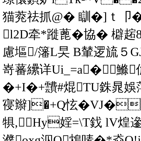
猫萒祛抓@� 瞓�]ｔ卩�
l2D牵*蹝蓖�協� 檘趤8�
慮塸/籓L旲 B輦逻旈
嵜蕃纝详Ui_=a�鰷

� +I�+靅#焜TU銖晁娛
寑辮]�+Q怰�VJ�
犋,Hy婬=\T鈛 lV
濮oxg泅O鴆唛�*猋Q!j