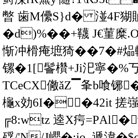
暼 歯M儽S}d� 湴4F猢賉
�d)%� �+韈 
惭冲榾痷墌猗��7�
镙�1[鬠欑+Ji汜寧�%丂 
TCeCX僘ǎZ▔夆b喰铘
櫷x効6I��42it 搓嵹
╔8:wtz 逵X疞=РAl
殍/'N
/J巊�:jo_遞湋�$