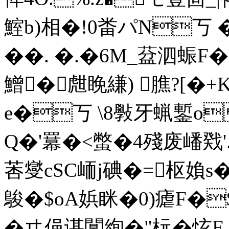
鰘b)相�!0畨パN丂
� �. �.�6M_葐泗蜄F
鱛�甝睌縑) 膲?[�+
e�丂 \8斅牙 蝋鏨o
Q�'羃�<蟞�4殘废嶓戣'.J
莕燮cSC峏j碘�=枢媍s
鵔�$oA娦眯�0)瘧F�
�ヰ俋谌闃絢�"杬�怰