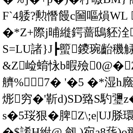
F`4躷?勲憯饅c圙嘔熉W
�*Z+際j晡縰鍔蔷鴟豾洤
S=LU諸}J┣蠞鑁琬齝穖觨
&Z崄蜟怺b暇殮0@�Z
艩%7� '�5 �*湿
烿穷�'靳d)SD臵S馰瓕
s�5珱狠�脾Z\;e|UJ
�$誵H紨@ 劔 )宛a8蒊