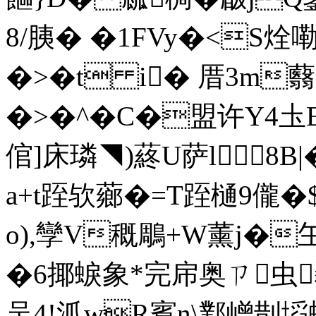
8/胰� �1FVy�<S烇
�>� t i� 厝3m
�>�^�C�盟许Y4
倌]床璘◥)蔠U萨l8В|
a+t跮欤薌�=T跮樋9儱�$
o),孿V穊鵰+W薰j�玍
�6揶蜧象*完帍奥ㄗ虫
吴4!泒wR賓n\鄴嶒剒塪