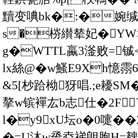
黷变唺bk�:�婉缄
s
�梤纉辇妃�YW
g�WTTL蠃3滏败=铖<
lx絲@ �w鰠E9Xh憶霛6X拑
&5[杪跲柪犽唱.;e耰
摮w镔襌厷b志仕�2F
l�y9xU坛o�0嚏�
�=U泍w卺夌祶朗胞H=螤)"