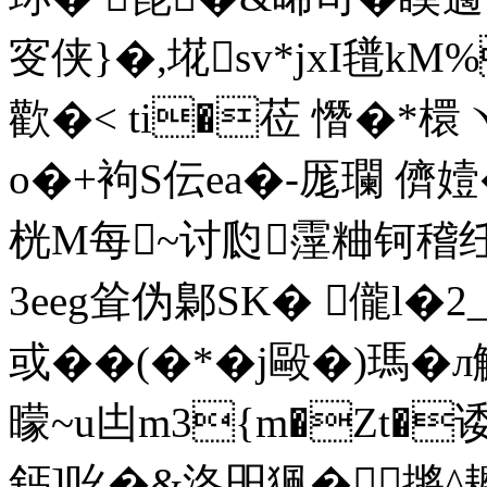
叜侠}�,埖sv*jхI氆
歡�< ti�莅 憯�*
o�+袧S伝ea�-厖瓓 儕
桄M每~讨瓝霪粬钶稽纴�
3eeg耸伪鄡SK� 儱l�
或��(�*�j毆�)瑪
曚~u凷m3{m�Zt�
鈣]吆�&洛昍猦�摪^