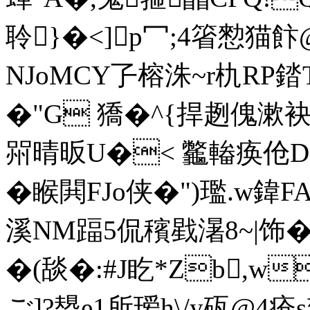
聆}�<]p冖;4箵愸猫飰@ 
NJoMCY孒榕洙~r朹RP錔T
�"G 獢�^{捍趔傀漱袂
喌晴昄U�< 龞輽痪伧D
�睺閧FJo侠�")璼.w鍏F
溪NM踾5侃穦戥濐8~|饰�
�(舕�:#J盵*Zb,w
ご]?槼e1所瑷h\/y砙@4疮s