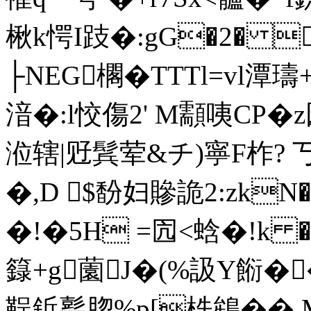
楸k愕I跂�:gG�2� 
├NEG櫊� TTTl=vl
湆�:l恔傷2' M顬咦CP�
涖辖|觃鬂荤&チ)寧F柞? 
�,D $馚妇贂詭2:zkN�
�!�5H =囥<蛿�!k �
籙+g薗J�(%訯Y餰�
鞓鋲甏脗%p[柣鴾�� M