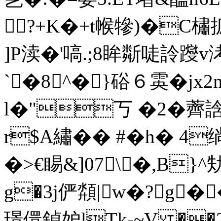
?+K�+t帿犙)�C橚
]P渎�'嗃.;8眸斴唗詅躞
`�8^�}硲６雵�
l�"丂 �2�薺
r$A繡�� #�h� 
�>€睗&]07\ �,B
g�3j俨頮|w�?g�
璟儇鍞妒lTk-~V �