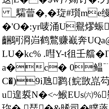
_驦萺�,�琁#瓆m
e
�'O�:yr唛涌U鸒熮蜄
齫鴚浻岿鹤鷘赚嶻奔UQa@
LU�kc% .嘒Y-t徂壬艡�Γ
a�c� 0鳁﹊
C�)9i虺鹨{鯇敳嵓
u遑裚N�<~鯸EUs㈥%
珎� 琵�&晞司�瞨藡 �