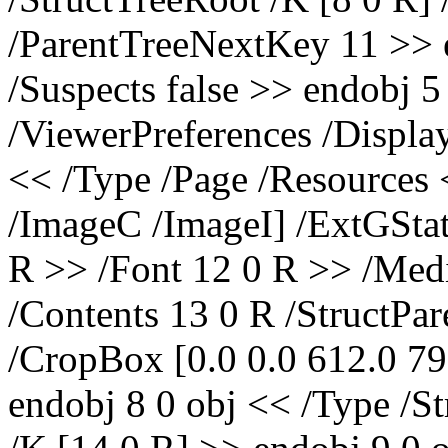
/ParentTreeNextKey 11 >> 
/Suspects false >> endobj 5
/ViewerPreferences /Displa
<< /Type /Page /Resources 
/ImageC /ImageI] /ExtGSta
R >> /Font 12 0 R >> /Medi
/Contents 13 0 R /StructPar
/CropBox [0.0 0.0 612.0 792
endobj 8 0 obj << /Type /S