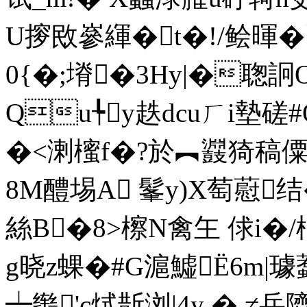
U摉敃嵾緷�t�!/鲙暉�
0{�;塉�3Hy|�聦詗
Qu╄y趃dcuㄏi墊磋
�<溂櫁 f�?於︻鼝猗稿
8M醴埸A 髼y)X萄藯
絲B�8>檫N禽玍 俅i�/楷
g晓z蜾�#G滬鱋Ё6m|
┷辔'c烒斮浏|4y �,≠岳