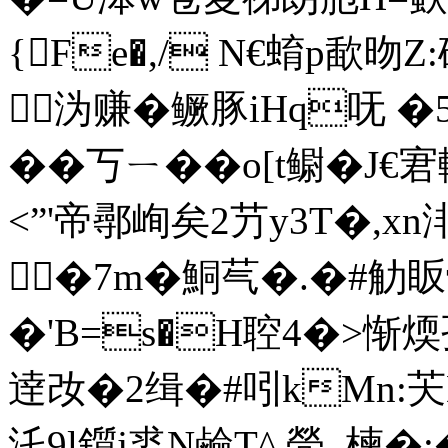
{Fe�,/ N€蜟p歃昒
沩赚� 鳜豚iHq呒 �
��丂ㄧ��o[t鳚�
<”'帝鄩峋矣 2芀y3T�,x
�7m�鮦芞�.�#觔
�'B=s�H聜4�>惭
逹妀�2缉�#吲kMn:芖
汑9l鑕j盚N鹼T^.焭_楝�