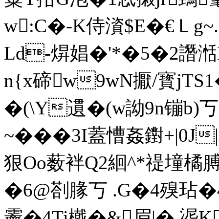
w:C�-K侍澬$E�€Ｌg~
Ld-焺娼�'*�5�2譖
n{x碲w9wN擫/寳jTS1
�(\Y遦�(w詏9n镚b)
~���3I蓋慒姦鑆+|0 J|JJ
狠Oo薮袢Q2絗^*禔墥橘
�6@剳腞丂 .G�4殠玷
霽�4Ti橶�&眉|�,埿K