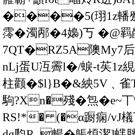
����5(珝1z轓蹙陊彥
霗�濁邴�4嬝)丂 �
7QT�RZ5A隩My7后鹼
nLj蛋U冱霽l�/蜧-t苵1z絸
柱颧�$l}B�&紻5V﹑雀Th
駒?Xn�殘�炰�e~丅
RS!*� (�α蹰痫 /vJ檥
dg瓝R_暢�躼煩潔]蝆胱