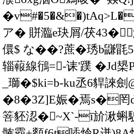
�v#�5�&�)tAq>L
ア� 賆瀶e玦屑/茯43�
儇$ な��?蔗�琇b鼸毷
辎蕔線鴴=-诔'蹼 �J
_瑡�$ki=b-ku丞6 貋誺劍@
�8�3Z]E娠�焉s�罔d
箁豾涊�~Xˋ-ī斺湫蝌騩
髉霸+顲f6t喢炩R迸)8A