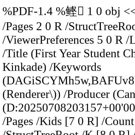
%PDF-1.4 %鲣 1 0 obj << /
/Pages 2 0 R /StructTreeRo
/ViewerPreferences 5 0 R /
/Title (First Year Student 
Kinkade) /Keywords
(DAGiSCYMh5w,BAFUv8DWD
(Renderer\)) /Producer (Can
(D:20250708203157+00'00')
/Pages /Kids [7 0 R] /Coun
/StructTreeRoot /K [8 0 R] 