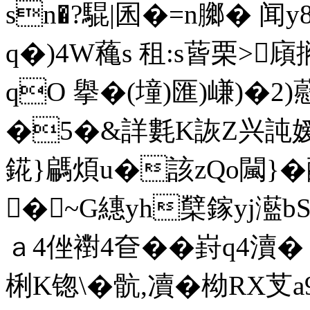
sn�?騉|囷�=n膷� 闻y
q�)4W蘒s 租:s蒈栗>
qO 擧�(墥)匯)嵰)�2
�5�&詳氀K詼Z兴訰嫒\z
錵}騗煩u�該zQo闏}�
�~G繐yh櫱鎵yj灆b
ａ4侳襨4奆��崶q4瀆� 
梸K锪\�骯,凟�柪RX