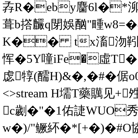
孨R�eby麕6l�*泖s舡
葺b撘麣q閕娛酗"畽w8
K�� tx滀沕靷�
恽�5Y噇iFe�虛T
虙犉(醹H)&�,�#�倨o0 en
<>stream H壖T藥贎见+
c劌�"�1佑誱WUO秀
w�)/"鳜紑�*[+�)�#O協