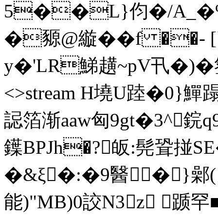
5��L}伨�/A_�
�豲@縼��f ��- 
y�'LR鮷趪~pV卂�)�簦葯 en
<>stream H墝U踛�0}鱓
誋箔渐aaw匈9gt�3^鋎
鐷BPJh�?皈:髡聓掽S
�&ξ�:�9醫�}鄵(
能)"MB)0詨N3z 踬罕