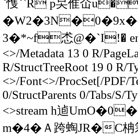
`愯``R p旲倠仚u
�W2�3N�0�9x�
3�*~f怸@�`I!� end
<>/Metadata 13 0 R/PageL
R/StructTreeRoot 19 0 R/T
<>/Font<>/ProcSet[/PDF/T
0/StructParents 0/Tabs/S/T
<>stream h逌UmO�0
m�4�Ａ跨蜪JR�C柟