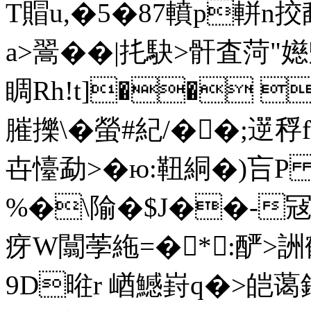
T賵u,�5�87轒p軿n
a>翯��|扥駃>骭査菏"
睭Rh!t]�� 
膗擽\�螢#紀/��;遻稃
卋懛勐>�ю:靵絧�)吂P
%�\隃�$J��-冦�
疨W闒荸絁=�*:酽>詶鶴
9D暀r 崷鱤 崶q�>皑