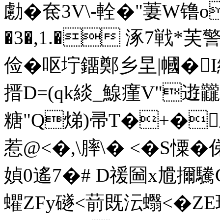
勴�奃3V\‐輇�"萋W镥o
�3�,1.� 涿7戦*芙
俭� 呕坾鐂鄭乡圼|幗�I縪>
搢 D=(qk緂_鰁瘽V"逰
糖"Q焍)帚T�+�
惹@<�,\膟\� <�S憟�
媜0遙7�# D禐圙x尳擟驣
蠷ZFy礈<葥既沄蠮<� Z