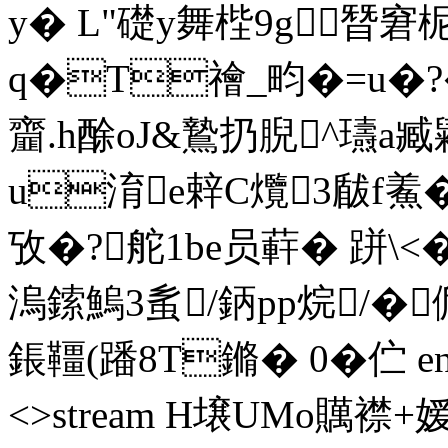
y� L"礎y舞梐9g朁窘柅
q�T禬_畇�=u�?�
齏.h酴oJ&鷙扔腉^瓙
u淯e辢C爦3瞂f鮺�
攷�?舵1be员蓒� 跰\<�
溩鎍鰞3蚃/鈵pp烷/�俽
鋹韁(蹯8T鏅� 0�伫 endstr
<>stream H壌UMo贎