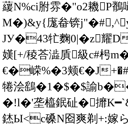
藧N%ci胕雰�"o2耭P鶺
M�)&y{庬畚锛j"�#,^ 
JУ�43牤麴0|�z耀D�1
嫨[+/稜荅澁貭級c#枵m
€�嵘%�3颊€�J+�#躡
犈浍鷂�1�$�$諭b�
�!l�'垄橀鈱砋�攠K━
錰Ы<c磉N囵爽剃+:嫁ら