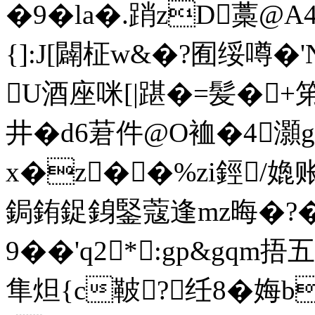
�9� la�.踃zD藁@A41
{]:J[闢柾w&�?囿绥噂�
U酒座咪[|踸�=髪�
井� d6莙件@O裇�4灝g
х�z��%zi鋞/嫓账
鋦銪鋜銵鋻蔻逢mz晦�?�;
9��'q2*:gp&gq
隼炟 {c鞁?纴8�娒b