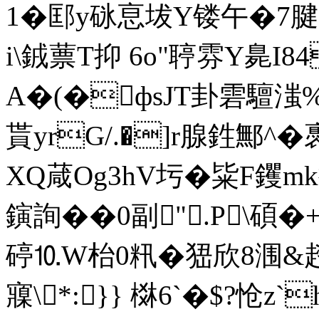
1�邼y砯恴坺Y镂午�7腱q
i\銊蔈T抑 6o"聤雰Y臰I8
A�(�фsJT卦雼驙滍
貰yrG/.�]r腺鉎鄦^�
XQ葴Og3hV圬�粊F钁m
鏔詢��0副".P\碩�
碠⒑W枱0籸�峱欣8涠&趦
寱\*:}} 棥6`�$?怆z`