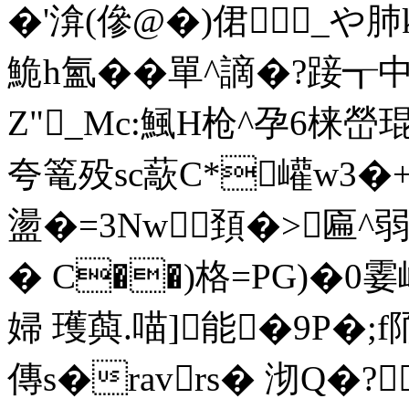
�'渰(傪@�)侰_や
鮠h氳��單^謫�?踥┱
Z"_Mc:鯴H枪^孕6梾
夸篭殁sc藃C*巏w3�
盪�=3Nw頚�>匾 ^
� C��)格=PG)�0
婦 瓁藇.喵]能�9P�;f陑
傳s�ravrs� 沏Q�?