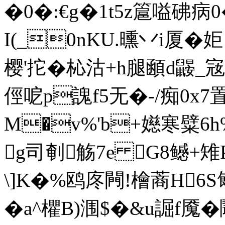
�0�:€g�1t5z簄嗌砩病
I(_0nKU.曛丷i厦�姖
樱'拕�杺沽+h腿顄d鼹_
俓呝p謉f5无�-/痴0x
M�v%'b+嬨寒糪6
g司剦觞7e G8鳡+雉
\]K�%鸥庝闁!檜蔏H6
�a^欋B)涠$�&u誳f魇�鬫鑍