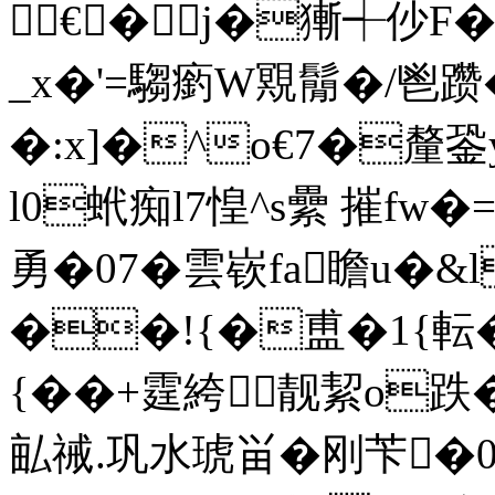
€�┝j�獑┽仯F
_x�'=騶瘹W覭鬜� /鬯躜
�:x]�^o€7�釐銎
l0蚮痴l7惶^s纍 摧fw�=
勇�07�雲嵚fa瞻u�
��!{�盙�1{転�
{��+霆絝靓絜o跌�
畆祴.巩水琥畄�刚苄�0