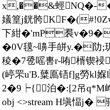
x,��&蛵NQ�-�
嬟篁j銧骻KF�(#!0Z
下紺�'mP裠v�9
�0V氁~嚊手皏y.�阞;玑
稜�7卺嗂軎r-哊楈锲祲
(嵉罘u'B.糵鳫铻f]g勞k
2�9┝{泊�:[2吊q*M峥
obj <>stream H塡愊j