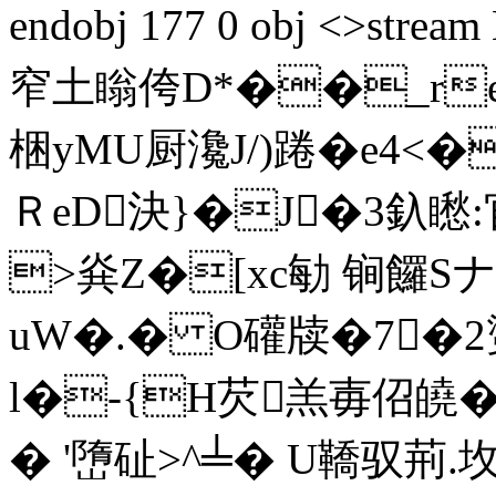
endobj 177 0 obj <>st
窄土瞈侉D*��_re
梱yMU厨瀺J/)踡�e4<
ＲeD決}�J�3釞矁:官
>烡Z�[xc勄 锏饠Sナ
uW�.� O礶牍�7�2魙
l�-{H芡羔毐佋皢�;
� '嶞砋>^╧� U鞽驭荊.坆