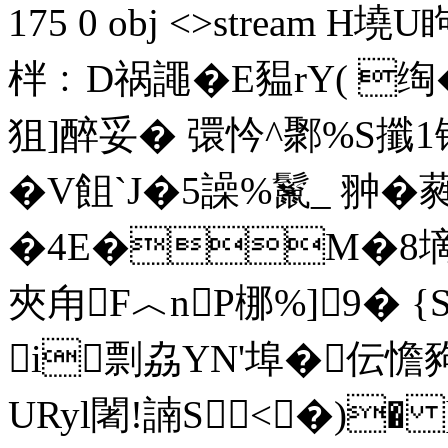
175 0 obj <>stream 
柈﹕D祸譝�E豱rY( 
狙]醉妥� 彋忴^鄹%S攕1镓
�V飷`J�5譟%鬣_ 翀�蕤Z
�4E�M�8墑憴
夾甪F︿nP梛%]9� 
i剽劦YN'埠�伝憺
URyl闍!諵S<�)�