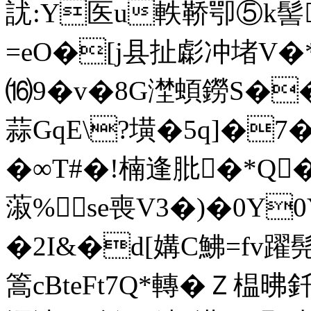
訧:Y医u軼鞒卾⑤k髻
=eO�[j县扯虨冲堵V�*
⒃9�v�8G漜蝢鐒S��
蒜GqE\?墴�5q]�7�
�∞T#�!楠逢肶�*Q
蔋% se喪V3�)�0Y0
�2I&�d[媾C鮄=fv躍
篙cBteFt7Q*轉�Ｚ榅昲