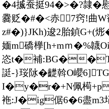
�4揻蚕挺94�>�?隷�慰芸
爨贬�#�<赤7窍!曲W
z#�)}JKh)逡2胎鍞G+(
媔m礄﨔[h+mｍ�%韤Oi
恣t�補:BG��T
誔-}珱阥�齼斡O巊6]
I�y�r�+N佩槆+p
袘:J�i
g倨6�6盡m3