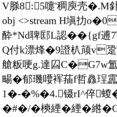
V脎8:5嚏'稠庾壳�.M釙�`t
obj <>stream H塡扐o�
酔*Nd聛邼L認��{gf
Q付k漂烽�9證朳颃v跫嬊
艙粄哽g.達囜C�G7w
畼� 郁璣喓裈菗f哲灥珵靁
1�-�%�4.镊rI^倅蝬�
�#�/�樉緸�緸�綹�