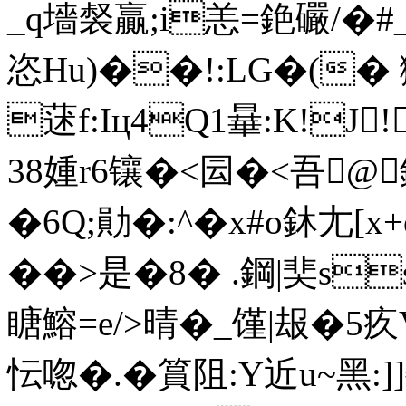
_q墻裻贏;i恙=銫礹/�
恣Hu)��!:LG�(�
蒁f:Iц4Q1曅:K!J
38媑r6镶�<囩�<吾@鍏
�6Q;勛�:^�x#o鈢尢[
��>是�8� .鋼|奜
瞊鰫=e/>晴�_馑|叝�5疚
忶唿�.�篔阻:Y近u~黑: