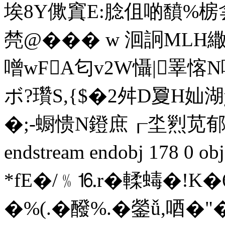
埃8Y僛窴E:腍伹啲馩%椖侌h
棾@��� w 洄詗MLH繖穎
噌wFA匂v2W懾|睪
ボ?瓚S,{$�2舛D夐H奾
�;-蟵愦N鐙庶┎坔煭苋郁8
endstream endobj 178 0
*fE�/﹪⒗r�輮蝳�!K
�%(.�醱%.�鎣ǚ,唒�"