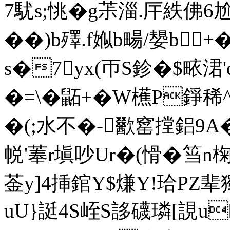
7駀s;恌�g茮淄.厈紩佛
��)b殬.f娰b畼/嫢b
s�7yx(帀S鉁�$畩涒'q
�=\�鼫+�W櫵P錚稀
�(;水不�-歠窰摚鋁9A
帨'菶r塡吵Ur�(愲�筜n
菳y]4挿錧Y$熑Y!珨PZ
uU}誔4S峌S誃礣璘[誢u