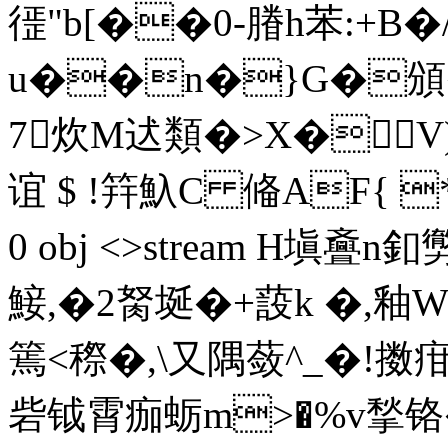
徰"b[��0-膡h苯:+
u��n�}G�頒�
7炊M迖類�>X�
谊 $ !筓魞C 偹AF{ *x刉
0 obj <>stream H塡斖
鯜,�2胬埏�+蔎k �,釉
篶<穄�,\又隅蔹^_�!擞疳~
砦钺霄痂蛎m>�%v揫铬�