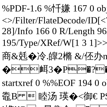
%PDF-1.6 %忏嫌 167 0 obj 
<>/Filter/FlateDecode/
28]/Info 166 0 R/Length 9
195/Type/XRef/W[1 3 1]>
商&兞�冷.皥2樇 &/伾办
�衈3�P�?�/€
startxref 0 %%EOF 194 0 
鼄 B  睦汤 瑛�<御€ 