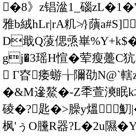
�8》z锠湓1_碯zL�1�
雅b絨hLr|rA籶≯}藬a#S]
D戢Q蔆偲焏崋%Y+k$�-
gj�3瑶H愃�荤瘦躉C
 Г昚痿蝣╁隬劭N@`轄
�&M遪鰲�-Z秊萱漺眠k垲
碐�?匙�>臊y熅魛|
枫'ぅO黱R器?L�2u隰�Y