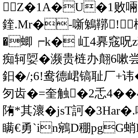
Z�1A�U�1败啢
鍷.Mr�-噺鵵鞹!楟
�蝍┍k� 屸4奡窛呪z
痴轲娿�濒贵梿办翸6嗽
鈤�/;6!鸯德峮镐耻厂
匇齿�=奎触�2忎4��4
陏*其瀤� jsT訶�3Har�
瞒€勇 `in鵷D稝pgG