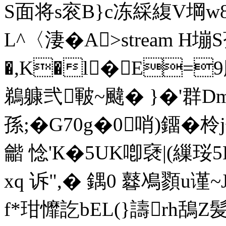
S面将s衮B}c冻綵緮V堈w8
L^〈淒�A
>stream H
�,K�l�E=
鵜躿弐皸~ 颹� }�'群
孫;�G70g�0哨)鐂�柃
龤 惗'К�5UK喞褎|(繅珱5
xq 诉",� 鍝0 鼛鳰顟u谨
f*玵戂訖bEL(}譸rh