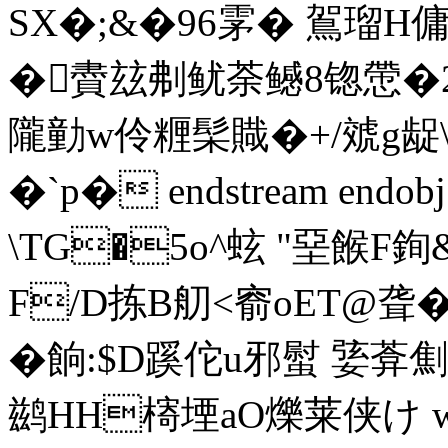
SX�;&�96雺� 鴐瑠H傭
�賮玆刜鱿荼鳡8锪慸�
隴勭w伶糎髤賳�+/虠g龊\
�`p� endstream endob
\TG�5o^蚿 "堊餱F銁
F/D拣B舠<窬oET@聋�
�餉:$D蹊佗u邪螱 婱葊劁様
鹚HH槣堙aO爍莱侠け ws