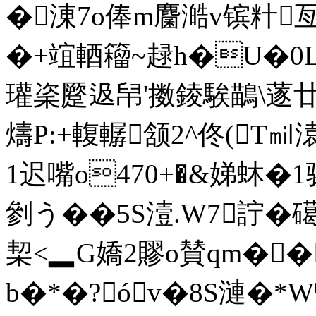
�涷7o俸m麕澔v镔籵亙�
�+竩輏籕~趢 h�U�
瓘秶蹷﨤帠'擞錂騃鶓\蓫廿K语
燽P:+輹轏颔2^佟(
1迟嘴o470+�&娣蚞�1
剼う��5S潱.W7詝�
栔<▂G嬌2賿o賛qm��
b�*�?óv�8S漣�*W