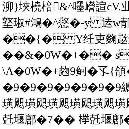
泖}埉橈棓&^嚜巆諠cV.业
墪琡#鴻� ^慦�-y 迲w
��{� Y纴吏麴
��&�0W�+�� s
\A�0W�+虝9鲄�孓{頜
�9�9�9�9�9�9�
璜飓璜飓璜飓璜飓璜飓璜飓
兛堰鄌�7�� 﨔兛堰鄌�