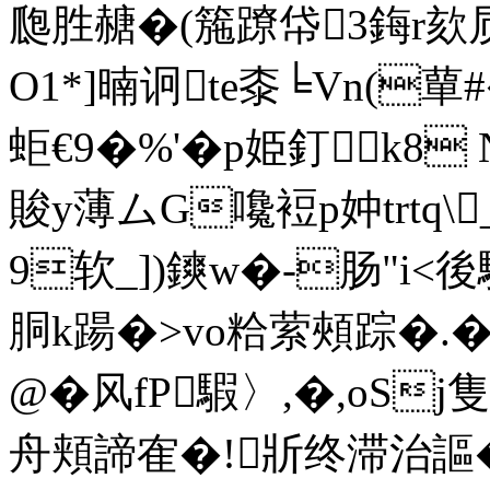
瓟胜赯�(箷蹽帒3鋂r欬屃
O1*]暔诇te桼╘Vn(蕇#
蚷€9�%'�p姫釘╇k8
賐y薄ムG嚵裋p妕trtq
9软_])鏯w�-肠"i<
胴k踼�>vo粭萦頰踪�.�%
@�风fP騢〉,�,oS
舟頬諦隺�!斨终滞治謳�