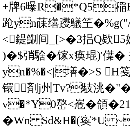
+牌6曝R�*Q5稲
跄yn菋缮躞鸃笁�%g("/
<鍉鯯间_[>�3捛Q欵5妓
)�$弰騇�镓x痪琨)'僷
yn�%�<|墡�>S H笺
镮剤j州Tv?馶洮�"�
v�*Y0嶅<峞�頜�21
�Wn Sd&H�(寏*U ~