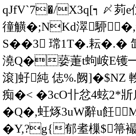
qJfV`7�/X3q[┑ 〆茢
徸觵�;NKd濢駵�
S��3 瑺1T�.耘�.� 
澆Q�蒆萐t蚼峖E镬
滾]虸純 俧%.阙]�$NZ 
痴�< �3cO卝忿4蚿2*
�Q�,蚟烼3uW辭u飪M
�Y,?g{郁耊樔$箒