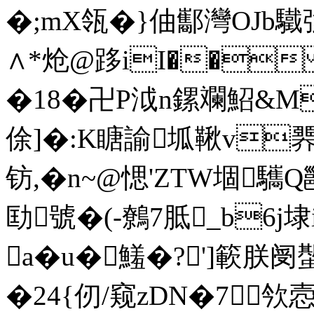
�;mX瓴�}伷酅灣OJb驖強
∧*炝@跢iI�� 勢,=
�18�卍P泧n鏍斕鮉&
俆]�:K瞊諭坬鞦v臩
钫,�n~@愢'ZTW堌驨Q雝
劻號�(-鷯7胝_b6j
a�u�鱃�?']簐朕阌
�24{仞/窥zDN�7欦