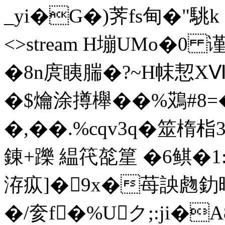
_yi�G�)荠fs甸�"駣k end
<>stream H塴UMo�0
�8n庹眱腨�?~H帓恝XⅧ
�$爚涂撙櫸��%鴱#8=
�,��.%cqv3q�筮楕栺
錬+躒 緼笩旕篂 �6鲯�1:
洊疭]�9x�苺詇虝釛暿
�/奒f�%Uク;:ji�