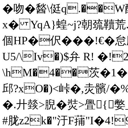
�吻�醔\侹q.��
x� YqA}蝗~j?朝巯韇
個HP�伬�� �!€
U5/\Iv�)$弁 R! �
\hM�4��茨�1�
邱?xO�)<峠�,灻髕/�
�.廾燅>腉�焋>舋{ 嫳
#胧z2k�"汙F蒱"I�4