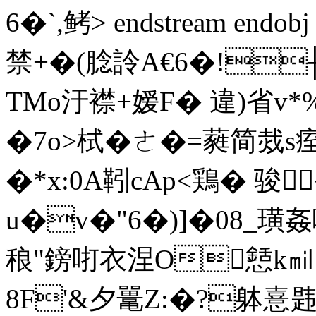
6�`,鲓> endstream endob
禁+�(腍詅A€6�!
TMo汙襟+嫒F� 違)省v*
�7o>栻� ㄜ�=蕤简烖s痓
�*x:0A靷cAp<鶏� 骏
u�v�"6�)]�0 8_璜姦嗌碫:
稂"鎊咑衣涅O懖k㏕
8F'&夕鼍Z:�?躰憙韪