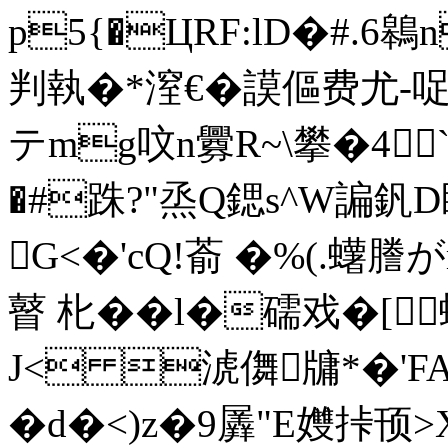
p5{�ЦRF:lD�#.6
判執�*潌€�謨傴费尤-
テmg呅n釁R~\攀�4
�#跦?"烝Q鍶s^W諞釩D眽 
G<�'cQ!萮 �%(.蠴謄
瞽 朼��l�礝戏�[
J< 淲儛牗* �'FA
�d�<)z�9羼"E孇挊顸