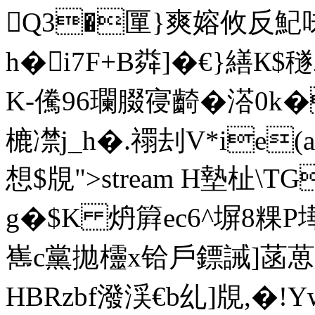
Q3�匰}爽嫆攸反魢
h�i7F+B粦]�€}繕К
K-儯96瓓腏寑齮�溚0k�
樚凚j_h�.禤刦V*ie
想$覑
>stream H墊杫\T
g�$K 炿簈ec6^塀8粿P
嶲c黨拋欞x铪戶鏢誡]菡葸想
HBRzbf潑渓€b乣]覑,�!