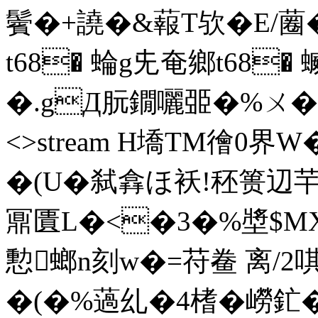
鬢�+譊�&蕔T欤�E/蔨
t68� 蜦g兂奄鄉t68�
�.gД朊鐗囇臦�%ㄨ� end
<>stream H墧TM徻0界
�(U�弑搻ほ袄!秠篑辺芉飿
鼏匱L�<�3�%墏$MX�
憅螂n刻w�=苻鲞 离/2唭
�(�%薖乣�4榰�嶗釯�