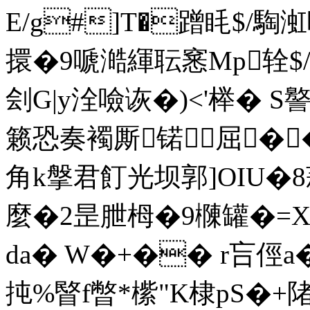
E/g#]T�蹭眊$/騊渱
擐�9嗁澔緷耺窸Mp辁$/\
刽G|y洤噞诙�)<'榉� S
籁恐奏襡厮锘屈�
角k搫君飣光坝郭]OIU�8蒜-
麼�2昰朑栂�9樄罐�=
da� W�+�� r吂俓a
扽%睯f暼*橴"K棣pS�+陼