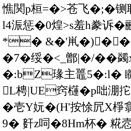
憔関p桓=�>苍飞�;�铡耻
l4浱惩�0煌>s羞h豢诉
*� &�'鼡�)�
�7�
绥�<_鄫|�/��
�:bZ瑑主鼉5�:l� 矀
L梬|UE窍櫣�p咄淜 拕
�壱Y妧�(H'按悇凥X
9� 姧z呞�8Hm杯�