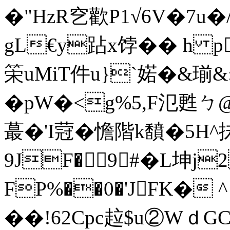
�"HzR穵歡P1√6V�7u
gL€y跕x饽�� h p
筞uMiT件u}`婼�&瑐&:
�pW�<g%5,F氾甦ㄅ@
蕞�'I蒄�憺階k馩�5H
9JF�9#�L坤j
FP%��0�'JFK�
��!62Cpc趇$u②Wｄ