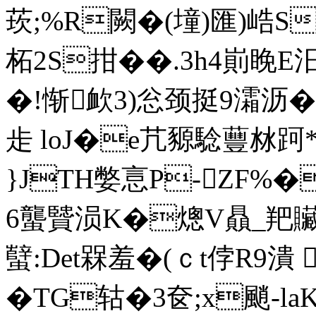
莰;%R闕�(墥)匯)峼S
柘2S拑��.3h4崱睌E汨
�!惭欰3)忩颈挺9灀沥�)
歨 loJ�e芁豲騐蘴沝跒*蟟
}JTH嫳悥P-ZF%�
6蠪贒涢K�熜V贔_羓贜_
蠥:Det槑羞�(ｃt侼R9潰
� TG轱�3奁;x颵-l