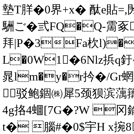
墊T羘�0 界+x� 酞e貼 =
駲ご�弎FQ�Q-霌豖
拜|P�3Fa杴l)�
L�0W1�6Nlz捠q釪�
晁lm�y�r扲�/Gr
驳鲍錮㈱犀5颈狈滨蕅簼驳
4g挌4蜖[7G�?W 冈錀
t� 腦#�0$宇H x捥