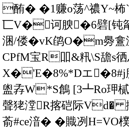
酭� �1赚o荡^禯Y~柨`
匸V�诃腴�6礕[钝甮
涃/偻�vK鹐O�m臱盫溦
CPfM宝R吅&籸\S舚s
X�'E�8%*Dエ�8
盥孨W*S鶬 [3┻Ro玾樲
聲狫漟R揢硙际Vd� 撫
萮#ce湆� �賳冽H=VO