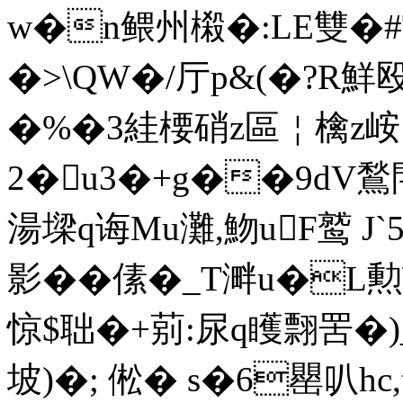
w�n鳂州樧�:LE雙�#
�>\QW�/厅p&(�?R
�%�3絓楆硝z區￤檎z峖
2�u3�+g��9dV鶖
湯墚q诲Mu灘,魩uF鹫 J
影 ��傃�_T溿u�
惊$聉�+莂:尿q矆翲罟�)
坡)�; 倯� s�6罌叭h