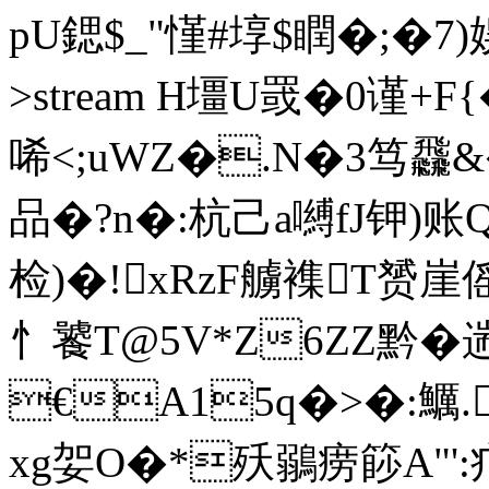
pU鍶$_"慬#埻$瞤� ;�7
>stream H壃U罭�0谨+
唏<;uWZ�.N�3笃飝&
品�?n�:杭己a嚩fJ钾)账
检)�!xRzF艣襍T赟崖
忄饕T@5V*Z6ZZ黔�遄侫
€A15q�>�:鱱.
xg妿O�*殀鶸痨篎A"':疒w