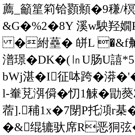
薦_籲篂筣铪顟頫�9稴/榠
&G�%2�8Y 溪w駚羟嫺
�紨蘲� 皏L �&f艴
潽璟�DK�(㏑U肠U譆*5
bWj湛�
I征呠跨�漭�'�
l-輋莌渳僢�忉1觫�勖藀
蓿].秿1x�7閕Ρ托澒r棊�
�&绲辘驮席R恶狪弦�