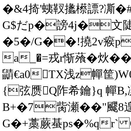
�&4掎'蛦靫攭櫒謤?凘�
G$だp�謗4j�文陡凡j
�5�/G��!撓2v瘊p
a_�=戎r惭蕵�炏�� 
鼱 €a0TX浅z幝筐)W
{弦赝Q阼希鑰}q 幝B,
B+�7胔瀬��"飂8遑
G�+藁蕨蜝ps�%qr`