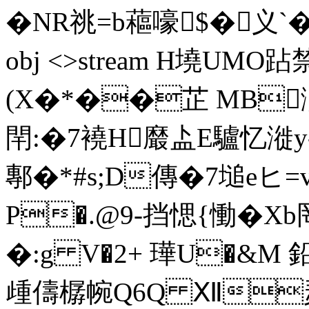
�NR祧= b藲嚎$�义`�(,
obj <>stream H墝UMO
(X�*��芷 MB
閈:�7襓H黀盀E驢忆漇
鄟�*#s;D傳�7塠eヒ=
P�.@9-挡愢{慟�Xb
�:g V�2+ 璍U�&M 鉛�
歱儔樼帵Q6Q Ⅻ瑟