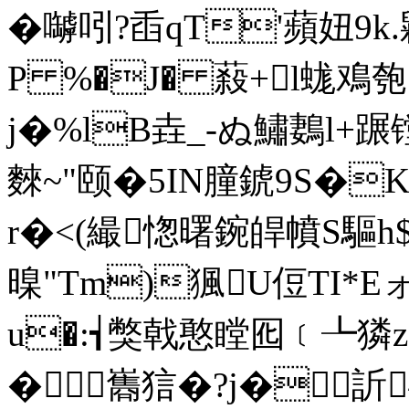
�嚹吲?臿qT'蘋妞9k.
P %�J� 蔱+l蛖鳮匏
j�%lB垚_-ぬ鱐鶈l
麳~"颐�5IN朣錿9S�K
r�<(繓愡曙鋺皔幩S驅h
暞"Tm)猦U侸TI*E
u�:┪獘戟憨瞠囮﹝┺獜z[鮑
�巂狺�?j�訢