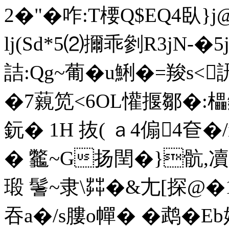
2�"�咋:T楆Q$EQ4臥
lj(Sd*5⑵擟乖剼R3jN-�5
詰:Qg~葡� u鯏�=羧s<詽
�7藽笕<6OL懽揠鄒�:
鈨� 1H 抜( ａ4傓4奆�
� 龞~G扬閏�}骯,凟
瑖 鬐~隶\茻�&尢[探@�1
吞a�/s膢o幝� �鹉�Eb