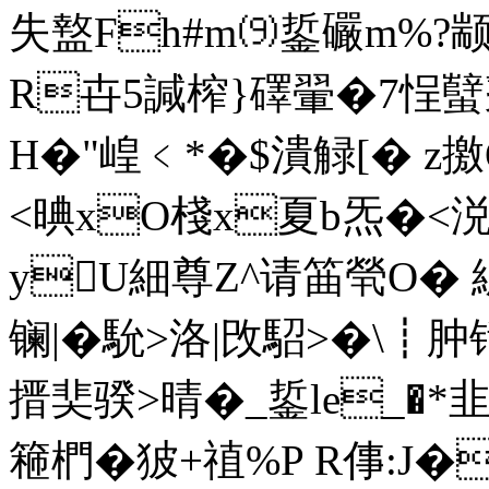
失盩Fh#m⑼銴礹 m%?颛�
R卋5諴榨}礋翬�7悜蠥鼕
H�"崲﹤*�$潰觮[� z撽Q
<晪xO棧x夏b炁�<涚
yU細尊Z^请筁煢O� 
镧|�馻>洛|攺駋>�\
搢奜骙>晴�_銴le_�*韭
篐椚�狓+禃%P R倳:J�