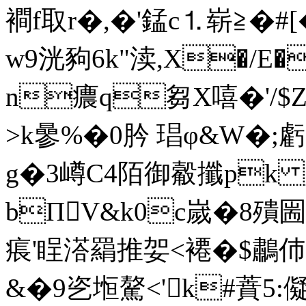
襇f取r�,�'錳c⒈崭≧�#[
w9洸豞6k"渎,X�/E�
n癑q芻X嘻�'/$Z陈
>k曑%� 0 肣 琩φ&W�;虧
g�3嶟C4陌御觳攕pk g
bΠV&k0c嵗�8殨圌
痮'睈溚羂推妿<褼�$鷫伂Q
&�9乲堩驁<'k#蕡5: