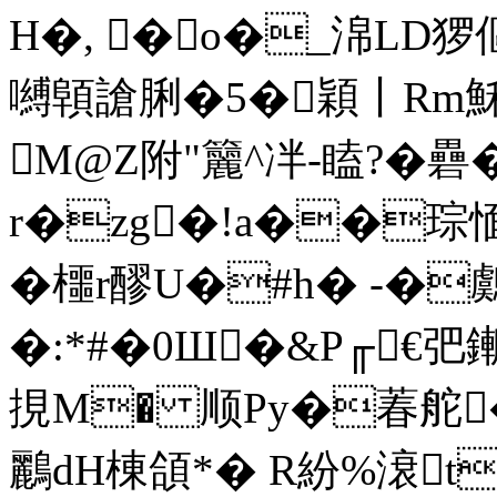
H�, �o�_淿LD猡
嚩顊謒脷�5�穎丨Rm
M@Z附"籭^冸-瞌? �礨
r�zg�!a��琮愐拜
�櫮r醪U�#h� -�鸆
�:*#�0Ш�&P╓€
挸M� 顺Py�萶舵�
鸝 dH棟頜*� R紛%滖t