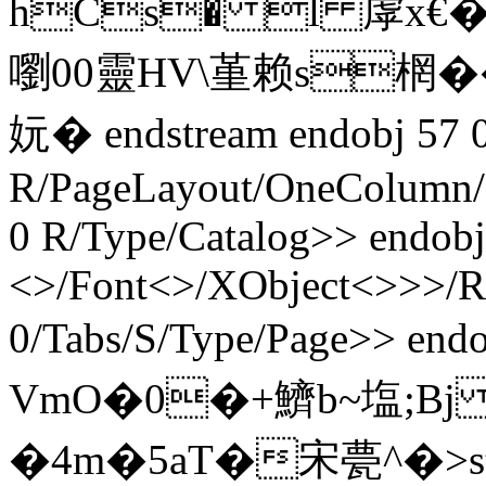
hCs� l 虖x€�(媮5
嚠 00靈HV\堇赖s棢��
妧� endstream endobj 57 0
R/PageLayout/OneColumn/P
0 R/Type/Catalog>> endobj
<>/Font<>/XObject<>>>/Rot
0/Tabs/S/Type/Page>> endo
VmO�0�+鱭b~塩;B
�4m�5aT�宋甍^�
>