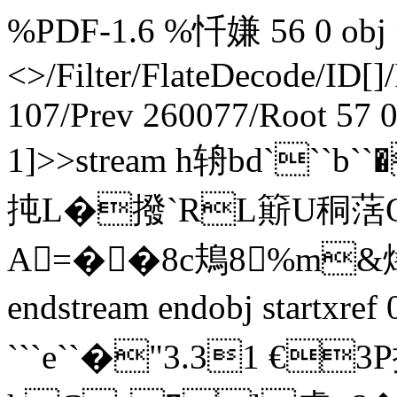
%PDF-1.6 %忏嫌 56 0 obj <
<>/Filter/FlateDecode/ID[
]
107/Prev 260077/Root 57 
1]>>stream h辀bd```b`
扽L�撥`RL簛U秱萿
A=��8c鳺8%m&爗巸
endstream endobj startxre
```e``�"3.31 €