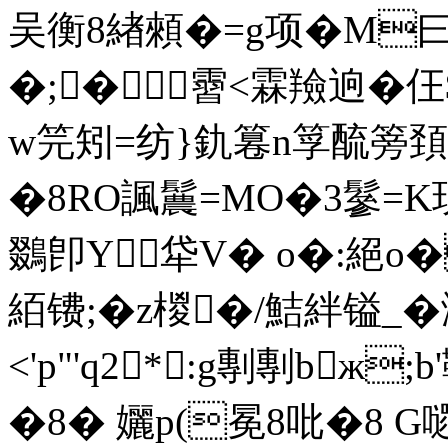
吴衡8緖顂�=g项�M曰H
�;�霫<霖羷逈�仼
w笎矧=纺}釚篹n筟酼篣頚汾
�8RO諷鬞=MO�3鬖=K现
鵽卽Y牮V� o�:絕o�
絔镄;�z椶�/鮚絆镒_�
<'p"'q2*:g剸剸bж
�8� 孋p(冕8吡�8 G