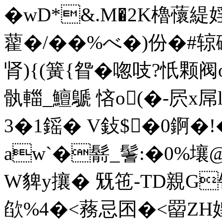
�wD*&.M�2K櫓蘹緹婬
藋�/��%べ�)份�#
肾){(簧{眢�唿吱?忯
骫輺_鱣鷈 悋o(�-屄x屌l
3�1鎐� V鈙$�0錒�!
аw`�鬋_鬐:�0%壤@
W貏y攘� 兓竾-TD親G
欿%4�<蓩忌囨�<罶ZH媓