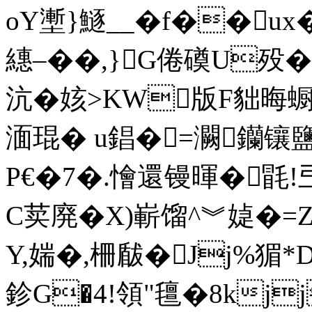
oY壍}鱁__�f��
繐–��,}G倦磸U殁
沆�姟>KW版F貀晦蟵:?
湎琨� u錩�=灍钄镶鹽
P€�7�.懀還镘暉�毷
C荬廃 �X)嶄馏^︾媫�=
Y,媏�,柵瞂�Jj%猸*D1
鉁G�4!領"氊�8kjj