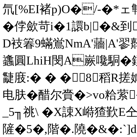
氘[%EI褚p)O�/-�
�侼歛苛i�1譞b|�&到
D衼箺9蟎鴬NmA'蘠|A'翏鼘
蠭圓LhiH閔A嶡嚵駧�
疀庪:� � �8稻R
电肤�醋尔賫�>vo粭萦
_5╖祧\ �X誎X崻猹歏
隡�5�,階�.隢�&�:`]