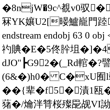
�8njW�9c^覩v0驭�
冧YK孃U2[暥鱸巃門踛[
endstream endobj 63 0
礿賟�E�5佟肸 坥�]�4
dJO"┣G92�(_Rd輨�?
(6&�)h0� C�xU囿l鴗
��{辈�f5�漬1
蕏�/爚泮甧桜殩巼觇VI詏