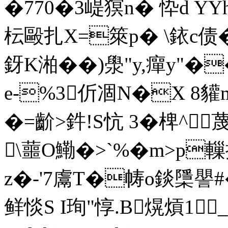
�770�3崼猽n� 忰d YY
枟毆扎X=箂p� \銥c债
釾K湐��)澩"y,癉y"
e-%3伒凅N�X 8貛
�=齘>鈝!S忼 3� 椑^
\蘁O鰳�>`%�m>p
z�-'7鬳T�帱o錟檃譻#�
鲜惔S I珣"惇.B熀熕1_;