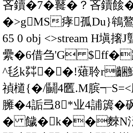
吝鑟�7�鼚�？吝鑟餩�
�>gMS痚孤Du}鴾鷔]7
65 0 obj <>stream H塡
纍�6借刍'G $ff�躇
^毝k茻��!薙聆r齫鰙
禎檤{�/鬭4匶.M膑┭S
臃�4詬弖8*业4誧簴�砜
� 饖�k��麳N沄v