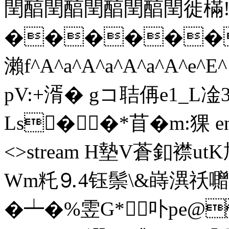
閏醕閏醕閏醕閏醕閏徙樠!＃
������
瀨f^A^a^A^a^A^a^A^
pV:+湑� gコ聐侢e1_L凎
Ls��*苜�m:猓 endst
<>stream H墊V蒼釦襟u
Wm籷⒐4钰鬃\&嵵潩祅囎#
�┷�%雴G*卟pe