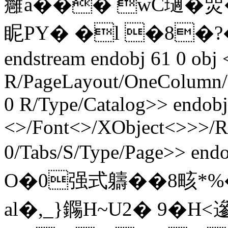
癰a��� wC瓋�焸�
眤PY� �l �8�?�
endstream endobj 61 0 obj 
R/PageLayout/OneColumn/P
0 R/Type/Catalog>> endobj
<>/Font<>/XObject<>>>/Rot
0/Tabs/S/Type/Page>> end
O�0强式軇��8畡*%
al�,_}鐊H~U2� 9�H