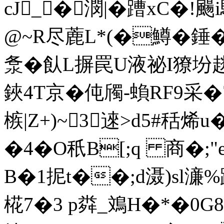
cJ_�潣|�蹧xC�!
@~R尽蔍L*(�鱒� 錘�$
洜�飤L摒罠U液祕I獠坋趒
鋏4T京�伅斶-蝜RF9采
槉|Z+)~3逨>d5#秳
� 4�O秖B[;q 商�
B�1抳t��;d滠)sl濓%
椛7�3 p粦_鳼H�*�0