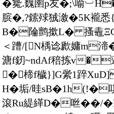
�毚.魏圉p友�;\喻︺H
膑�,?鎍殏狨漵�5K襱悉
B�陯鹯撳L� 搔鼃ΞG
＜蹧/[N楀谂歋嫞m渧
溏f釰~ndAf稖拣v�
�楴f穢}]G繠1踤XuD]
H�垢/晆sB�1h(!�
滾Ru緹緙D�咝��/�H�4�