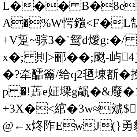
L��� B�8e
A�%W愕鏹<F�L
+V踅~骔3�`鸳d燰g:
x�; 則>郦��;颬-屿4]
�?牵醽籥/给q2毢埬斱�挽
p �!蕋e姃墚g髛�&廢�1
+3X�<綰�3w≈虠$
@←x炵阼EwJ(}勇