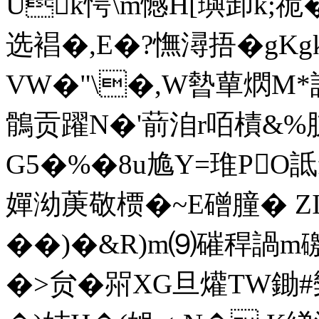
Uk愕\m憾H[璵卸k;祪�
选裮�,E�?憮潯捂�gKg
VW�"\�,W暬蕇熌M*
鶻贡躍N�'葥洎r咟樍&%肢
G5�%�8u尯Y=琟PO詆
嬋泑菮敬槚�~Ε磳朣� Z
��)�&R)m⑼磪稈諣m礉�
�>贠�喌XG旦爟TW鋤#