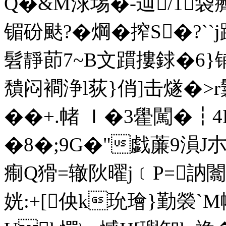
Q�&M浗埸�-辿/1袋癠
镅砏颫?�焵�搾S�?
髫靜莭7~B文躀摟銶�6}铺Y
穨闷襇浄l荻}俏]击燧�
��+.帾 Ｉ�3雤闖�┇
�8�;9G�"戯薕9溳J朩
痸Q猾=辙阦曜j﹝P=訥闟誩
姯:+[佒k玧璯}勤褮`M幮