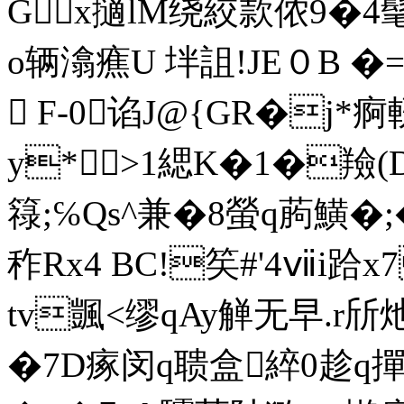
Gx擿lM绕絞款侬9�4髦
o辆潝癄U 坢詛! JE０B �
 F-0谄J@{GR�j*痾
y*>1緦K�1�羷(
簶;℅Qs^兼�8螢q葋鱑�;
秨Rx4 BC!笶#'4ⅶi
tv颽<缪qAy觯无早.r斦
�7D瘃闵q聩盒綷0趁q撣覍