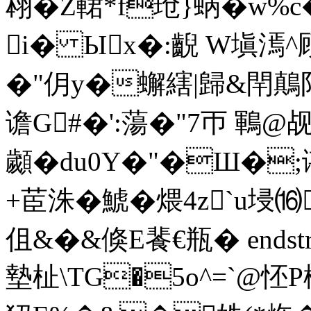
翉�Z輑*f玱}蜹�w
i� Ыx�:齯 W塡漹
�"仴y�蠏縖|歸&閈鷏阳
谵G#�':蕩�"7帀 鶤@
顪�du0Y�"�Ш�
+茞洙�鯱�煨4z`u埐⒃
伹&�&倏E餥€瓶� endstream
墊杫\TG�5o^=`@怌P