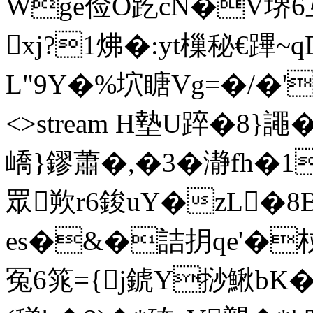
Wge俭O趷cN�V堺6
xj?1炥�:yt樔秘€蹕~
L"9Y�%坹瞊Vg=�/�'8I e
<>stream H墊U踤�8}譝�
嶠}鏐蕭�,�3�瀞fh�
眾欮r6鋑uY�zL
es�&�詰抈qe'�杖
冤6筄={j錿Y挱鰍bK