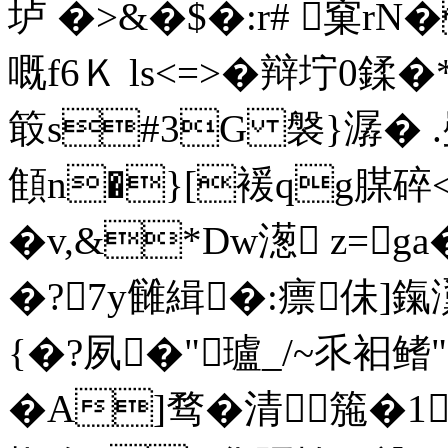
垆 �>&�$�:r# 窠rN
嘅f6Ｋ ls<=>�辩坾0鍒�*睍
箃s#3G 褩}潺 � 
顀n�}[褑qg腜碎<(
�v,&*Dw濍 z=g
�?7y雠緝�:瘭佅]
{�?夙�"瓐_/~乑衵鳍"
�A]骛�清箷�1