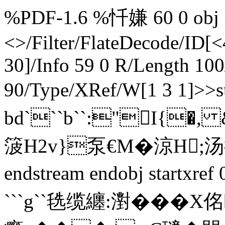
%PDF-1.6 %忏嫌 60 0 obj <
<>/Filter/FlateDecode/ID[
<
30]/Info 59 0 R/Length 10
90/Type/XRef/W[1 3 1]>>
bd```b``:"I{�, 
箥H2v}泵€M�涼H;汤
endstream endobj startxre
```g``毨缆纏:濧���X佲