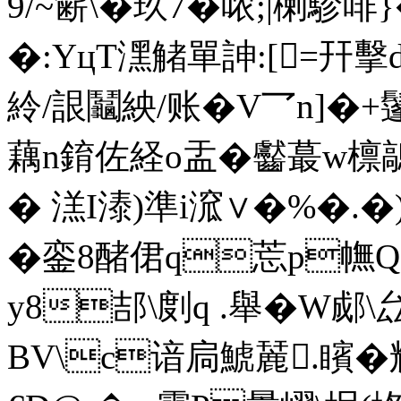
9/~簖\�玖7�哝;|楋駗啡
�:YцT潶觰單訷:[=幵擊
紷/詪鬮紻/账� V乛n]�+
藕n錥佐経o盂�齾蕞w檩鶮
� 溔I溙)準i溛∨�%�.�
�銮8醏侰q莣p幠
y8郆\剫q .舉�W郕\
BV\c谙扃鯱麉.矉�辉.乘韑宦