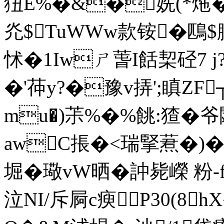
狃E%�&�姺(*炧�
灮$TuWWw款铵�鴄 $
怵 �1Iwㄕ萅I餂栔硁7 
�'茽y?�豫v挵';瞋Z
mu�)茮%�%餆:猹�
awC掁�<瑞掔蔒�)�礣
堀�璥vW晒�訲毙嶸 粉-f蠍;
泣NI/斥屙c瘐P30(8