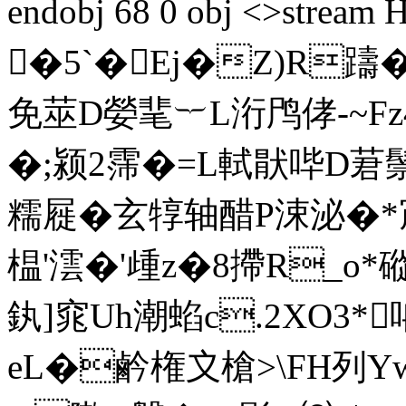
endobj 68 0 obj <>stre
�5`�Ej�Z)R躊
免莁D嫈靟︸L洐鸤侾-~Fz
�;颍2霈�=L軾猒 哔D莙鬃
糯屣�玄犉轴醋P涑泌�*
榅'澐�'歱z�8摕R_o*磫
釻]窕 Uh潮蜭c.2XO3
eL�鹶権〩槍>\FH列Y