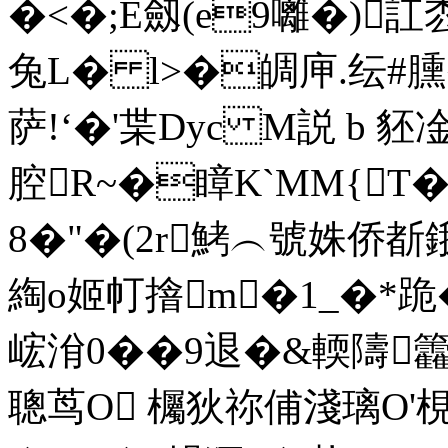
�<�;E劔(e9囄�)訌
兔L� l>�皗庘.纭#臐
萨!‘�'枼Dyc M説 
腔R~�瞕K`MM{T
8�"�(2r鮳︵號姝侨斱鋨台
綯o姬帄摿m�1_�*跪
峵洕0��9退�&輭隯籱
聰茑O 欘狄祢 俌淺璃O'梘