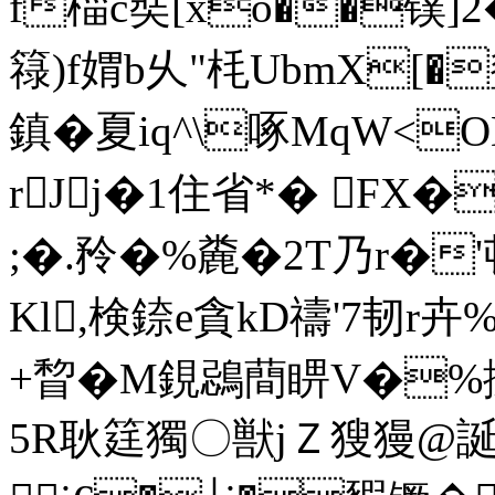
f椔c奘[xo��镤]2�
簶)f媦b乆"枆UbmX[�
鎮� 夏iq^\啄MqW<O
rJj�1住 省*� F
;�.矝�%麊�2T乃r�'邨
Kl,検錼e貪kD禱'7韧r卉%
+睝�M鋧鵋蕳睤V�%擵瑋
5R耿筳獨〇獣jＺ獀獌@誕u