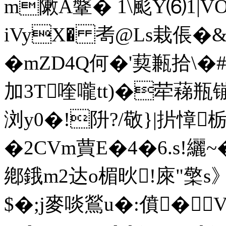
m敶A鞶� 1\颩Y⑹1|V 
iVyX� 耉@Ls栽倀� &榕蛏
�mZD4Q何�'葜甉拾\�#v�
加3T喹嚨tt)�荦蕛瓶镚
浏y0�!阩?/敬}|扸慞栃
�2CVm蕒E�4�6.s!纚~
鄕鋨m2达o楣炚!庲"檠
$�;j麥啖鶑u�:僨�V