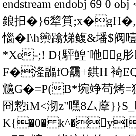
endstream endobj 69 0
鋃抇�}6犂筫;x�g
惱�I\h籞蹹焍鳆&墦$阀噎
*Xe-;! D{駍鰉`咃
F�湰 疈fO靄+錤H 裿
兤G�=P(B*埦竫茍烤=
冏 愂iM<沏z"嘿8厶藦}}S_
K{�0� k^�y