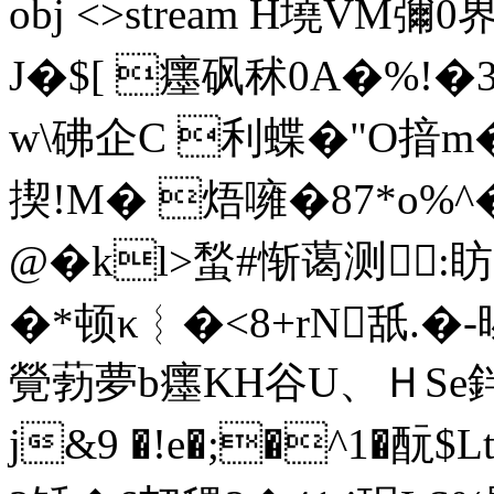
obj <>stream H墝VM彌
J�$[ 癦砜秫0A�%!�
w\砩企C 利蝶�"O揞m�
揳!M� 焐噰�87*o%
@�kl>蝵#惭蔼测:眆
�*顿κ︴�<8+rN舐.�-
覮葧夢b癦KH谷U、ＨSe
j&9 �!e�;�^1�