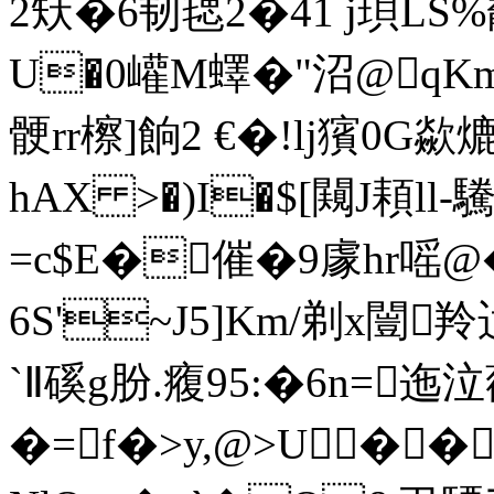
2矨�6韧毸2�41 j珼LS%
U�0巏M蠌�"沼@q
骾rr檫]餉2 €�!lj獱0G
hAX >�)I�$[闚J頛ll
=c$E�催�9豦hr嗂@
6S'~J5]Km/剃x闓
`Ⅱ磎g肦.癁95:�6n=
�=f�>y,@>U��