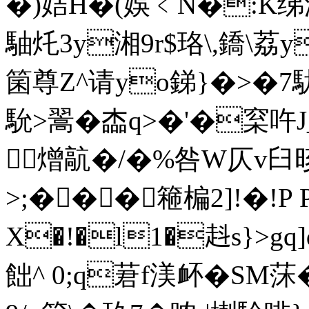
�)姞H�(娛﹤N�:K绨
駎灹3y湘9r$珞\,鐈\荔y
箘尊Z^请yo銻}�>�7駀
馻>翯�楍q>�'�梥吘J
 熷髚�/�%咎W仄v臼
>;���篐楄2]!�!P
X�!�l1�﨣s}>g
飿^ 0;q莙f渼衃�SM