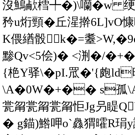
沒鷠欳樰╇�)\囒�w 绠O
矜u烆頸�丘湦擀6L]vO慷
K偎緧骰k�=耋>W,�9
黪Qv<5侩)� <渆�/�+
{栬Y驿\� pI.罛�'{皰
\A�0W�+�� s孤
瓽甮瓽甮瓽甮怇Jg叧睼Q
� g錨)鯦呷o`灥猬曤R琄y