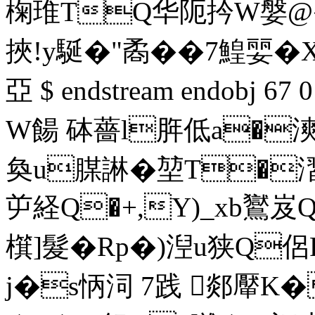
椈琟TQ华阨扲W媻@�
挾!y駳�"矞��7鰉婯�X坟
亞 $ endstream endobj 6
W餳 砵薔l脌低a�漺 v
奐u腜諃�堃T�漝
屰経Q�+,Y)_xb鸑岌Q
檱]髮� Rp�)湼u狭Q
j�s怲泀 7践 郯厴K�