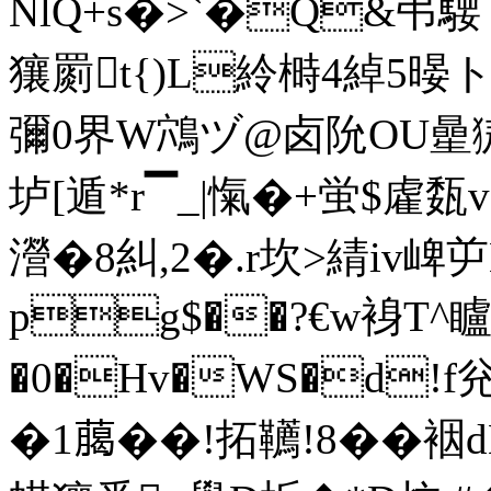
NlQ+s�>`�Q&弔騕
獽罽t{)L紷榯4綽5暥トlP9
彌0界W鴪ヅ@卤阭OU曐獓�
垆[遁*r▔_|愾�+蛍$雐瓾
瀯�8糾,2�.r坎>綪iv崥
pg$��?€w裑T^矑坼
�0�Hv�WS�d!
�1﨟��!拓韉!8� �裀