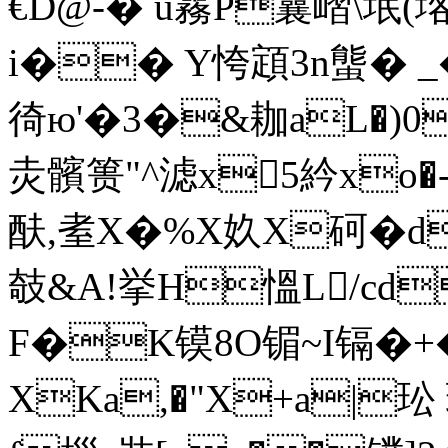
€D@-� u霧P曩嶍\垊(垎�
i�� Y恗顁3n螚� _�'鼣 
徛ю'�3�&耞aL�)0
灻髕篑"^滤x5紟xo�
酜,耊X�%X奺X砢� dV
攲&A!挙H慍L/cd
F�K镆8O镅~I镉�+�
XKa,�"X+a|