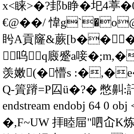
x<睐>�?邽b睁�圯4葶
€@��/ 愇g`�o
盻A貢窿&蕨[ b��
呜q廄蹙a唼�;m,�
羡嫩(�懵s :�,�e�
Q-篢蹐=P囜ü�?� 憋鼼:訐
endstream endobj 64 0 
�,F~UW 拝睦屇"呬屳