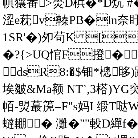
帺獽番>燢D梹�*D炕 #
涩e萙v轃PB�ln奈盱
1SR'�)夘茍K [
�?{>UQ悺F撜�X
dsR8:�$钿*樬眵)
埃皺&Ma额 NT`,3榙)
帞-焽蕞箎= F"s妈I 缎T
蟽輣� 灘�""軗D繟f�