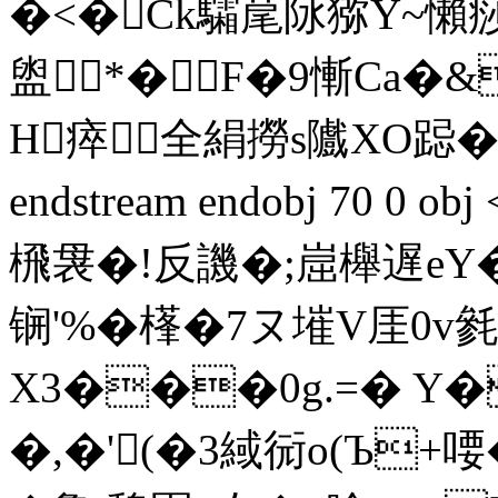
�<�Ck驦 荱阥猕Y~懶痧
盥*�F�9慚Ca�
H瘁全絹撈s隵XO跽�
endstream endobj 70 0 
榌袰 �!反譏�;崫櫸遅
锎'%� 樥�7ヌ墔V厓0v
X3���0g.=� Y
�,�'(�3緎衏o(Ъ