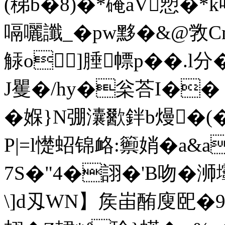
(稊b�8)�*硽aV愬
嗝囇讖_�pw黟�&@敩C
觨o]腄幖p��.l分
J矍�/hy�枀荅I�� 3
�媬}N弸灢歠鉡b熳�(�
P|=l憷蛁锦衉:籞娋�a&a
7S�"4�詡�'B吻�浉
\]d刄WN】矦峀酭廋巸�9�