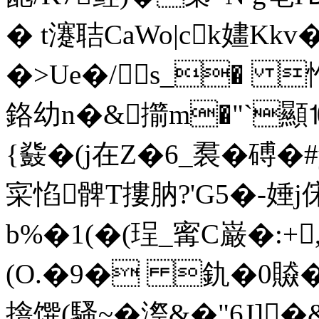
� t瀽聐CaWo|ck嫿
�>Ue�/s_� 
鉻幼n�&擶m�"`顯⒗
{鼗�(j在Z�6_裠�磗�
寀惂髀T摟肭?'G5�-娷
b%�1(�(珵_寗C巌�:+
(O.�9� 釚�0贆�/
摿馔(騷~�漈&�"6J]�