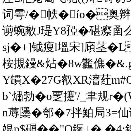
词雩/�
帙�ío�奥辫�
谫蜿敿J瑅Y8孲�碪瘵圅么
sj�+]钺瘦l塭宋]廎茎�L
桉摫鏝&炶�8w龞僬�&.g
Y罆X�27G叡XR瀒荭m#
b`熽勃�o覂攓'/_聿规r
n蓐櫽�
郀�7拌鮊局3=仙读
媪p$碿��"O鎎+
�.�4: