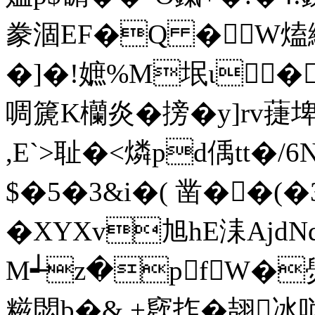
豢涸EF�Q � W熆
�]�!嫬%M垊ι� 
啁篪K欗炎�搒�y]rv蓵埤
,E`>耻�<燐pd偊tt�/
$�5�3&i�( 凿��
�XYXv旭hE洡AjdΝ
M┵z�pfW�爂�
糍閟b�& +窽拃�翓冰唢