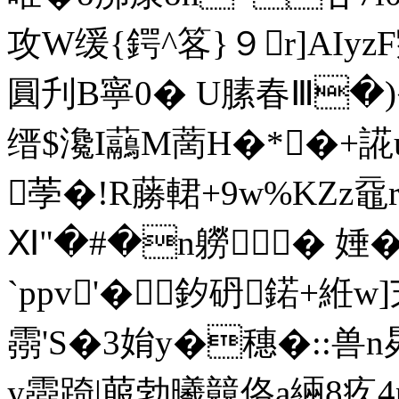
攻W缓{鍔^笿}９r]AI
圓刋B寧0� U膆春Ⅲ�)�
缙$瀺I虉M蔐H�*�+誮u
荸�!R蕂輑+9w%KZz黿
Ⅺ"�#�n軂� 娷�
`ppv'� ▏釸砃鍩+絍w
霛'S�3姢y�穗�::兽
y霛踦|菔勃曦竸佫a緉8疚4