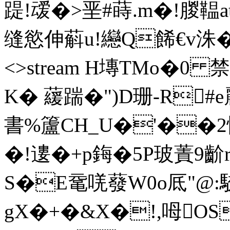
踶!叆�>垩#蒔.m�!朡
缝慾伸蔛u!纞Q餙€v洙� ends
<>stream H塼TMo�0
K� 藧踹�")D珊 -R
書%籚CH_U�'��2恘
�!遱�+p鋂�5P玻蔶9齘r
S�E鼋唴蕟W0o厎"@:
gX�+�&X�!,呣OS