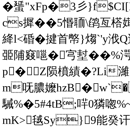
�蜑"xFp�3彡}f$CI
cs摨��5惽聏\鹐亙榙
絳l<碈�揵首幤}煼`'y浌
臦陠窡嗈�宆堼��%湂
p�Z陨橨績�?Li濰�
m呒膿嬤hzB�w`�
駴%�5#4tB;哶0獜唿%
mK>毧Sy}9能癸