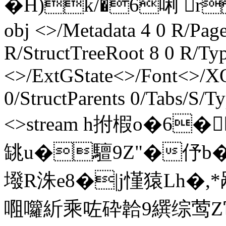
�H)k/�6唎 rl�
obj <>/Metadata 4 0 R/Pa
R/StructTreeRoot 8 0 R/Ty
<>/ExtGState<>/Font<>/XO
0/StructParents 0/Tabs/S/T
<>stream h拊椵o�6
罀u�驙9Z"�伃b�炕
墢R洙e8�|j慬猿Lh�,*剐
唨囖紤乘咗砕韐9繏综莺Z审櫺?