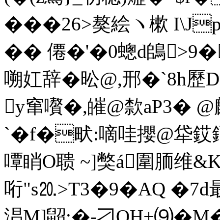
���26>獒絵ヽ樕 I\J
�� 僊�'�0蟌d鴭>
嗍妅辞� 昖@,邢�`8h歷
y窜嚽�,皠@歀aP3� @
`�f�畎:嘀哇攖@牮
嘾睄O聩 ~]獘á圍胹维&
哘"s⒛>T3�9�AQ �
淐M]鼦:�-刁OH+⑼�M