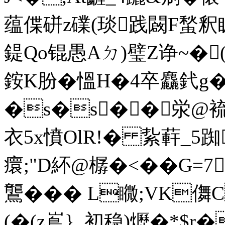
蕴偞硑z礏(琰践闙F蝵釈
鍉Qo锟愚Aㄉ)璧Z诤~�(遶
銨K肦�慍H�4卒麤釴
�s�s��泶@裗
衣5x憤OlR!� 紥蓒_5踟
癏;"D紑@樼�<��G=
鸗��� L矀;VK儛C
(�(z嶌}_初稳)爏�*$