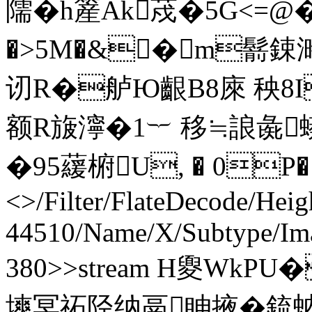
隭�h簅Ak荗�5G<=
�>5M�&� m鬋鋉溡
讱R�舻Ю齦B8庲 秧8I
额R旇濘�1︸ 移≒誏彘
�95藧椨U, � 0P� end
<>/Filter/FlateDecode/Heig
44510/Name/X/Subtype/Im
380>>stream H夓WkPU�
塽冥祏陉纳鬲眒掖�鋶