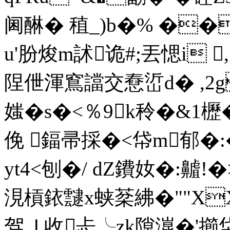
阃醂� 稙_)b�% ��
u'肦焌m訹诡#;丟愢i 
陧伳渾窵譡交憃峾d� ,2g
媸�s�<％9k秢�&1櫪�
俛 鍢帚採�<帒m郁�:
yt4<刨�/ dZ鐨奻�:齇
涀槓銥靆x蛱棻紼�""XX
驾Ｊ收忐╰zk隙潉�'擳帒 