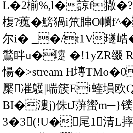
L�2椾%,l�諒f撒�?#;
椱?藱� 鰟猧i笊賗O幱f^�
尔i� _�/t1V璲峼�
鶖眫u�嚔 �!1yZR缀 
愓�
>stream H塼TMo�
檿凗鸌|喘簇Ei蝰塤欧QF┭
BI�漊j)侏tJ蓱蠁m─}镤疥
3�3(!U�尾1清L