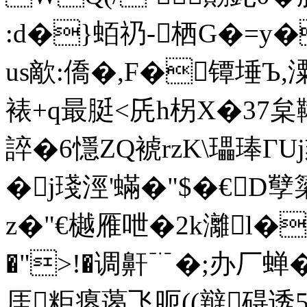
:d�}蛨礽-栖G�=
us歒:僑�,F�镡埵Ъ
裱+q最脡<兏h柺X�37枲
誶�6懚ZQ裭rzK\瓃琫ΓUj
�j琖涇'蟎�"$�€
z�"€樾雁呭�2k灕l�
�">!�
调鼾﹊�;办厂蝉�
厓粔瘪蔼飞呃((辩