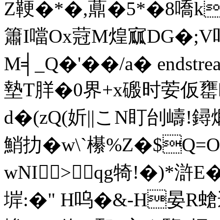
Z鞕�*�,薡�5*�8嘺k
簫I噹Ox蒄M煌寙DG�;V
M╡_Q�'��/a� endstream 
墊T羘�0 界+x磤时荌仮罋畎
d�(zQ(妡||こN盯刣嶹!
鮹扐�w\`櫀%Z�$Q=
wNI>qg犄!�)*滸
堓:�" H呜�&-H晏R