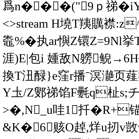
爲n���("9ｐ祶�iY� 
<>stream H墝T羠贎 襟
鼄%�执ar懙Z镮Z=9Nl挙
涯)E|包i 媑敌N軂鲵→6H
換T沑醁}e窪r播ˉ溟濪页薤羝
Y圡/Z鄋祶馅F氎q杫s;チ
>�,N_u哇1扦�R+
&K�6赅O趠,烊u扨v敳v