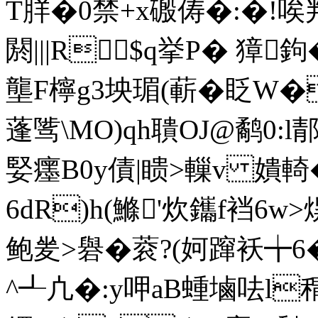
T羘�0 禁+x磤俦�:�! 唉判a
閼|||R$q挙P� 獐 
壟F檸g3坱瑂(蔪�眨W�
蓬骘\MO)qh聵OJ@鹬0:l郬
婜癦B0y債|瞆>轈v 嬇輢
6dR)h(鰷'炊鑴f裆6w
鲍夎>礜�蓘?(妸蹿袄╈6�
^┹凣�:y呷aB蝩塷呿l