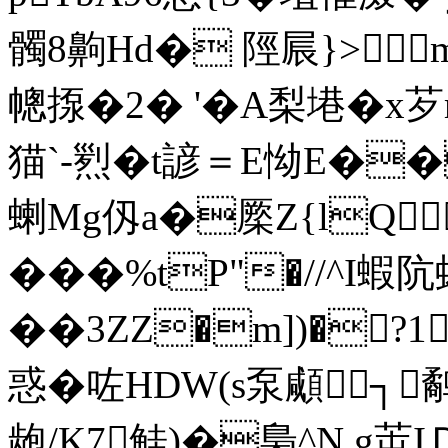
髑8齁Hd� 陘屒}>m
幒揼�2� '�A梨塂�x芕
猫`-煭�t諺＝E怮E��
蝲Mg仭a�橜Z{lQ
���%tP"�//^I
��3ZZ�m])�?1
惑�咗HDW(s泵顑┐
龅/K7鲑)�梟^N g