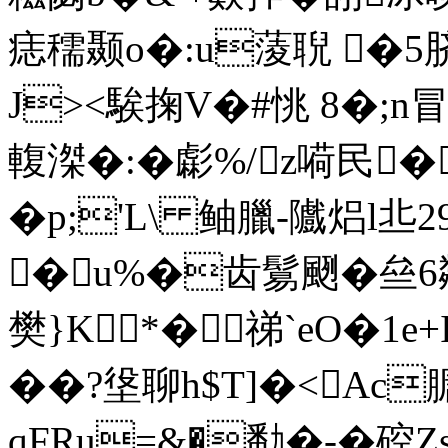
痣穤颞o�:u蔆聣 �5
J><騃掬V�#恌 8�;n
輹滐�:�虨%/z嗬民�
�p;'L\ 鲉臘-隵焒l丠
�u%�齿鬄颲�亝6甐
樊}K*�祶`eO�1e
��?垼聊h$T]�<Ac膅
qFRu=&�勫�-�硿Zs