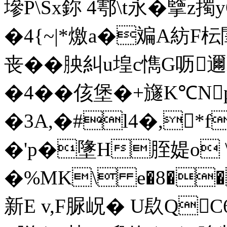
墋P\Sx鉨 4鄠\t永�擥z
�4{~|*燩a�斒A紡F枟閨
丧��胦糾u堭c懏G呖邇l
�4� �侅堡�+ 旞K℃N
�3A,�#l4�,*f
�'p�墬H胵媞o \
�%MK\ e�8��
新E v,F脲岲� U镹QC