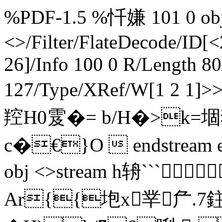
%PDF-1.5 %忏嫌 101 0 obj 
<>/Filter/FlateDecode/ID[
<
26]/Info 100 0 R/Length 8
127/Type/XRef/W[1 2 1
羫H0雭�= b/H�>k=堌猱
c�€}O  endstream end
obj <>stream h辀```
Ar{{垉x丵厃.