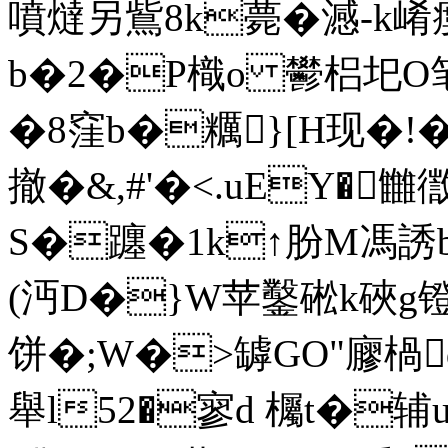
噴燵另鴜8k薨�澸-k崤瘻
b�2�P樴o 鬰梠圯O笔
�8窪b�糲}[H现�!�
撤�&,#'�<.uEY�
S�躔�1k↑肦M馮誘b�
(沔D�}W苹鑿硹k硤g镫�
饼�;W�>罅GO"廫楇
舉l52�寥d 欘t�辅uP