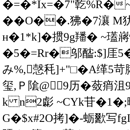
�=�*Ix=�7"亁%R�~
��O��.狒�7瀼 M犰
н�1*k]�掼9g羳� ~瓂
�5�=Rr�邬醓:$]厓5
み%,愨秏]+"□�A缂5
玺,Ｐ隂@9历�蔹痟沮9戒
k n2虨 ~CYk苷�1�;
G�$x#2O拷]�-蛎歠写fg