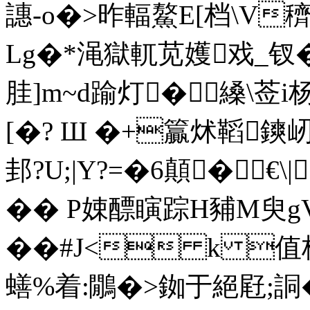
譓-o�>昨輻鰲E[档\V
Lg�*渑獄軏苋嬳戏_钗�
胿]m~d踰灯�縔\莶
[�? Ш �+籯炢鞱鏯屻
邽?U;|Y?=�6顛�€\
�� P娕醥瞚踪H豧M臾g
��#J< k 值
蟮%着:鷳�>銣于絕屘;詷� 诅