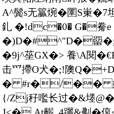
A^鬓s无籯焥� 圛S崬�7坦
釓 �!dc�0� G�觠e
�)D�#^"D�罶�;#
�9j^莝GX�> 養\A閱
击爫摕O犬�;!隩Q�+D 
� #r�/�� 娴U
{/Zj秄嚂长过�&堘
J<�,At齷_4躧&刜�偯<