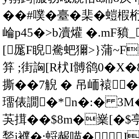
��#噗�臺�棐�螘椵
崘p45�>b凟爟 �.mF
[厖F睨駦蚆獮>}蒲~F匘
笲 ;街詾[R枤I髆鹆0�X�8
撕��7觬 � 吊峏褤
璢俵譋�*n�:� 3M�
芵搑��$8m�嶪[� $
甃i襥�;蛶赧喵�