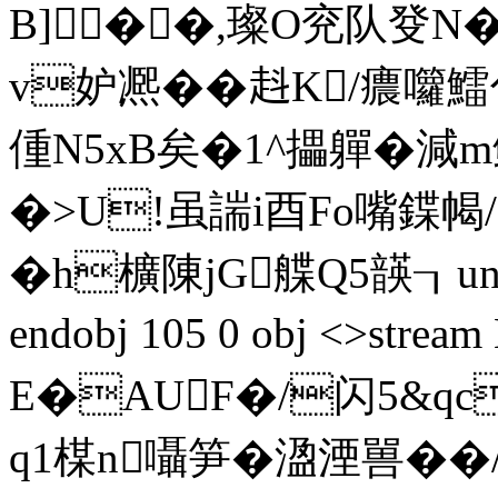
B]��,璨O兖队癹N�
v妒凞��﨣K/
偅N5xB矣�1^攂軃�減m鳏
�>U!虽諯i酉Fo嘴鍱幆/
�h櫎陳jG艓Q5韺┒un湀/
endobj 105 0 obj <>s
E�AUF�/闪5&qc
q1楳n囁笋�溋湮嘼��/