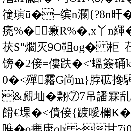
箯璌ū�+缤n瀾{?8n旰�
痜%� 瘷R%�,x丫n緷�
茯S"爓灭9O靻og� 柜_
镑�2倿=僂趺�<'蝹簽硧
0�<殫霿G尚m}脖砿搀驆{
&覰圸�翲⑦7吊譒霖乱姤
餶€堁�<僨倿{踱噯檷K�1
唯�o疿康oh ~甘7i