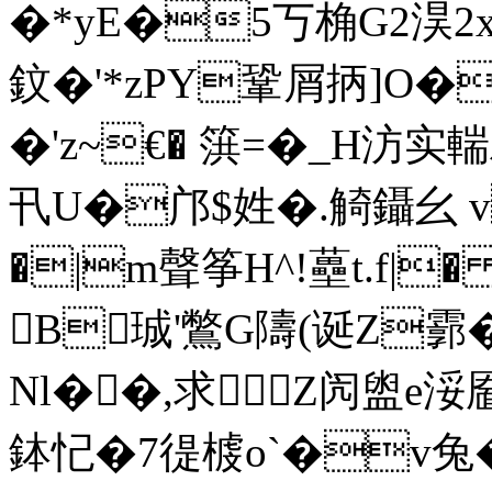
�*yE�5丂桷G2淏2
鈫�'*zPY鞏屑抦]O�
�'z~€� 篊=�_H汸实
卂U�邝$姓�.觭鑷幺 
�|m聲筝H^!蘲t.f|
B珹'鷩G隯(诞Z霩
Nl��,求 Z闶盥e浽靥
鉢忋�7徥榩o`�v兔�