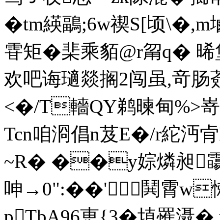
�tm緓鶝;6w禊S[顷\�
雸矩� 棐乘貊@r甮q� 晞
欢吧诲瓋燚搁2闯虽,竒
<�/T轖QY鹈暕甸%>嵜
Tcn咱浻倡n芨E�/r紽沔肻
~R� ��y婃燐昶霷
呻→0":��'鬨霄w
pTbA96恵{3�埴罹滠�