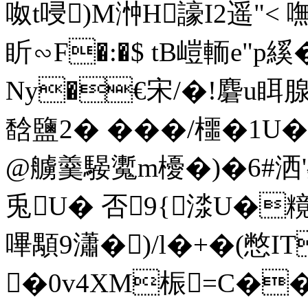
呶t唚)M浺H譹I2遥"< 
盺∽F�:�$ tB嵦輀e"p縘
Ny�€宋/�!麏u眲腺嶖
馠鹽2� ���/櫮�1 
@艣羹騴魙m櫌�)�6#洒'欵
兎U� 否9{渁U�
嗶顒9瀟�)/l�+�(憋I
�0v4XM桭=C�