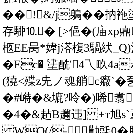
��!&/j鵢��
存駵⒑� [>俋�(庙xp
柩EE昺*媁j溚椱3騧紎_Q)淵
�Ec� 堻酰'4乁畂4az
(獟<殜z兂ノ魂艄c癓`
�#崻�&塶?呤�)唏翥
�4�&趈B趰违] +т旭s`
WQ(/-勩毭0�