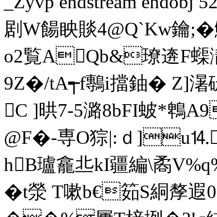
_Zyvp endstream endob
剧W餳眏賧4@Q`Kw鑰;�
o2覧AQb&璙逩F蟝濪�
9Z�/tA┭f鷒i擋鈾� Z]
C ]晎7-5潞8bFI蚾*鵯
@F�-専O猔|:ｄ]u⒕击
hB瓐龕丠kI疆編\矞V%
�t滎 T嗽b€筎S絧孷遐0