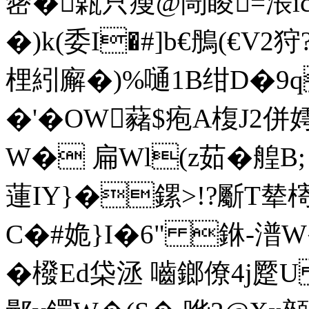
蔤�甈只瘦@閜睃=涱ic
�)k(委I�#]b€鴅(€
梩紖廨�)%嗵1B绀D�9q
�'�OW藸$疱A椱J2併
W� 扁Wl(z茹�艎B; 
蓮IY}�鏍>!?斸T辇槣
C�#姽}I�6" 銝-潽
� 橃Ed柋洆 嚙鎯僚4j蹷U