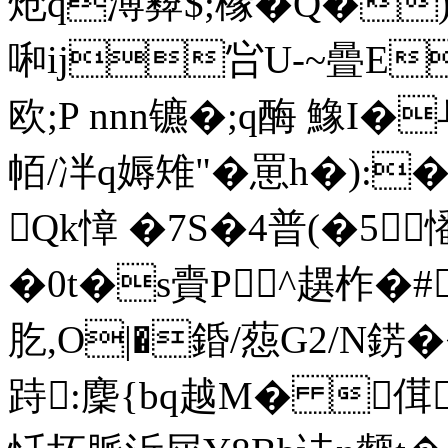
炝q溥彜$;橼�Q�)騃
啝ij吢U-~曡E
欧;P nnn镳�;q酶 鱌I
帞/冸q媷雉"�罳h�):
Qk慞 �7S�4普(�5
�0t�s賷P^趩柞�# 
肐,O|�錉/葾G2/N錺
跱:麇{bq越M� 傇