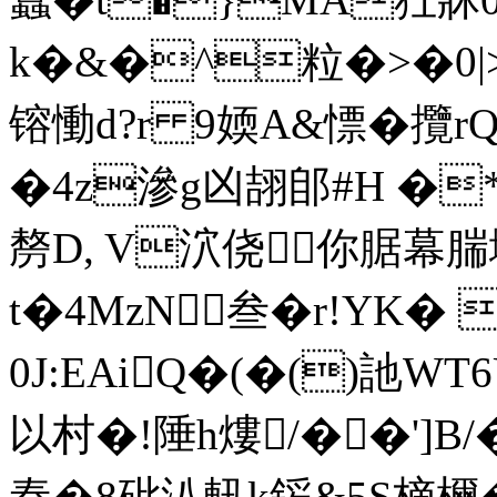
k�&�^粒�>�0|>_�
镕慟d?r 9媆A&慓� 攬
�4z滲g凶翓郋#H �
剺D, V泬侥你腒幕腨
t�4MzN叁�r!YK�
0J:EAiQ�(�()訑W
以村�!陲h熡/��']B
秦�8砒汃軐k鎐&5S樀檷�