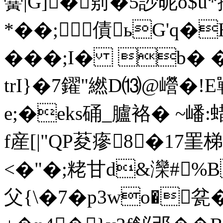
黌|G]�莂�5訬昵o$u
*��;債ьG'q�
� ��;I� b� 
trI}�7鑃"繎D⒀@巆�!E
e;�eks硧_臚袼� ~嶓
f産[|"QP荾瘮8�17
<�"�;粩甘d&灤#
父{\�7�p3wo�