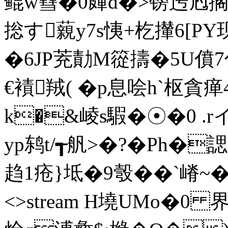
鲲w篲�0皹d�>镑遌尥
捴す藽y7s恞+杚攆6[PY现�
�6JP茺勣M篵擣�5U僨7
€襀羢( �p息哙h`枢
k�&崚s騢�☉�0 .r
yp鸫t/┱舤>�?�Ph�諰
趋1疮}坻�9彀��`嵴~� end
<>stream H墝UMo�0 