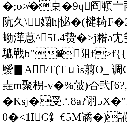
�;o≯�桌�9q阎顐亠蔏�
阬久\孏h|怭�(楗 輢F
蚴澕蒠^5L4贽�>j糌a
騼戰b"�阻f>f{
鱫▊A∵/T(Tｕìs翦O
垚m聚枴-v�%皾)否弐[6?,
�Ksj�受∴8a?诩5X�"
0�<1IG釒€5M谲�