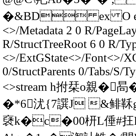
�&BD ex O endstr
<>/Metadata 2 0 R/PageLa
R/StructTreeRoot 6 0 R/Ty
<>/ExtGState<>/Font<>/XO
0/StructParents 0/Tabs/S/T
<>stream h拊栞o親�
�*6沋{7譔J &鲱鞂
褎k�c�00枅L倕#