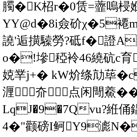
臅�K柖r�0赁=虀嗚梫媬n沣
YY@d�8i僉砎χ�5褼m
譊'逅撗驝勞?砥f�證A
o�!墋稏袊46繞砊c育
娔丵j+� kW炌绦劥荜�
湹夼点闲閜鯗�
LqJ�9�7Qvu?絍俑
4�"颧磅I鲄Y9滮N�[