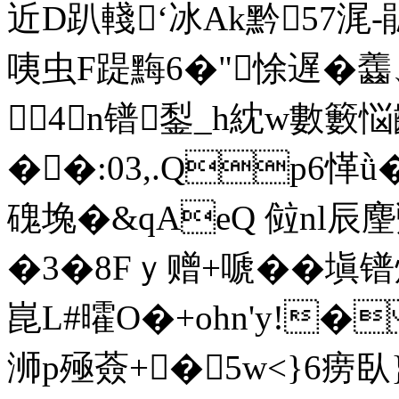
近D趴輚‘冰Ak黔57浘-
咦虫F踶黣6�"悇 遅�
4n镨鋫_h紞w數籔悩
��:03,.Qp6愅ǜ
磈堍�&qAeQ 傡nl辰麈
�3�8Fｙ赠+嗁��塡镨
崑L#曤O�+ohn'y!�
浉p殛薟+�5w<}6痨臥}