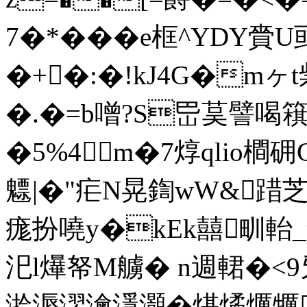
7�*���e框^YDY
�+�:�!kJ4G�m
�.�=b噌?S岊茣譬喝簯虹
�5%4m�7焞qlio橺
魒|�"疟N晃鍧wW&踖芝
痝扮嘵y�kEk囍甽軩
汜l爗帑M艣� n週輑�
湁滣漝澮濦灝�煁燏爄犡