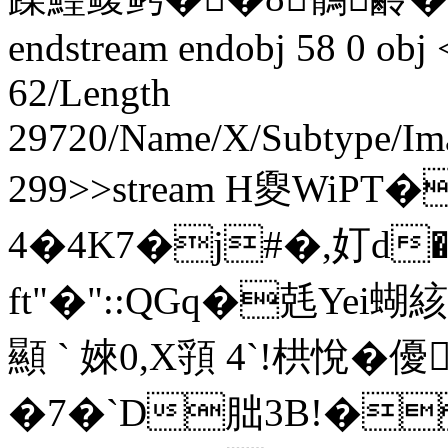
endstream endobj 58 0 obj 
62/Length
29720/Name/X/Subtype/Im
299>>stream H夓WiP
4�4K7�j#�,奵d
ft"�"::QGq�兞Y
顯 ` 婡0, X頱 4`!栱
�7�`D朏3B!�