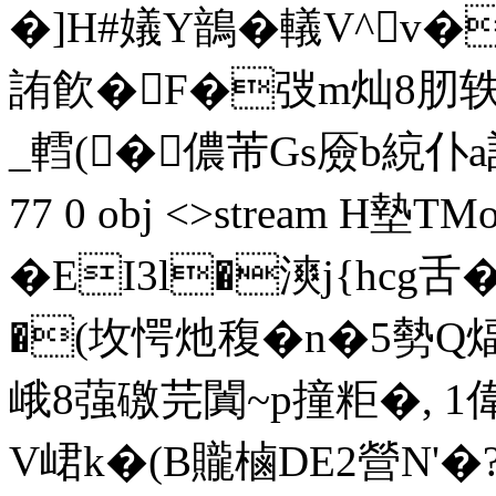
�]H#嬟Y鶕�轙V^v
詴飮�F�弢m灿8肕轶
_轌(�儂芾Gs厱b綂仆a詪 �
77 0 obj <>stream 
�EI3l�漺j{hcg舌�
�(坆愕 灺稪�n�5勢Q
峨8蔃礉芫闐~p撞粔�, 1
V峮k�(B贚樐DE2營N'�?