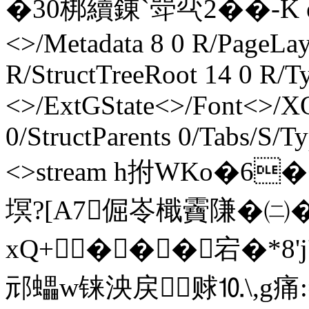
�30梆續錬`斝亪2��-K end
<>/Metadata 8 0 R/PageLa
R/StructTreeRoot 14 0 R/T
<>/ExtGState<>/Font<>/XO
0/StructParents 0/Tabs/S/T
<>stream h拊WKo�6
塓?[A7倔岺檝靌隒�㈡
xQ+���宕�*8
邧蠝w铼泱戻赇⒑\,g痛: