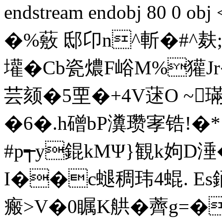
endstream endobj 80 0 
�%薂 邸卬n^斬�#^麸
壦�Cb瓷燶F峪M%獾Jr
芸颏�5垔�+4V蒁O ~
�6�.h磳bP瀵瓒宯锆!�*３
#p┭y錕kMΨ}観k姁D涶�
I��c螁稠玮4蜫. Es鈵
瘢>V�0瞩K舼�薺g=�ks