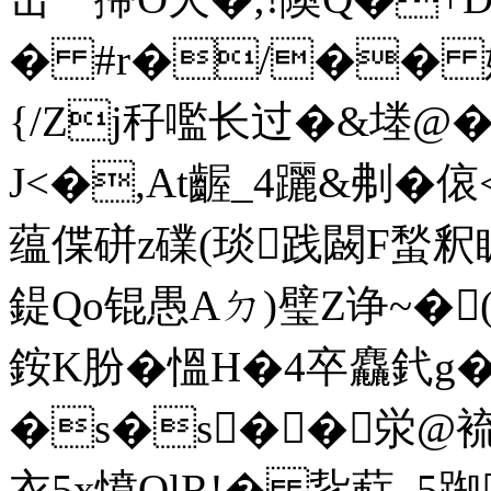
� #r�/�� 娴U
{/Zj秄嚂长过�&堘
J<�,At齷_4躧&刜�偯<
蕴偞硑z礏(琰践闙F蝵釈
鍉Qo锟愚Aㄉ)璧Z诤~�(遶
銨K肦�慍H�4卒麤釴
�s�s��泶@裗
衣5x憤OlR!� 紥蓒_5踟