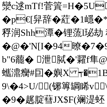
灓c逑mTf!菅篢=H�5U
�p€[舁辞�葒�1嶾�
稃润Shh潭�锂蓅l珌
�@�'N[I�94暸�7�
b"6藣� 泄脦�'糶f隼
蠵 濎癵#囙�嬩X ┭�1
9\�4>U/(铘篿罁睎v
�9�趘腚蔧JX$F(斓湜