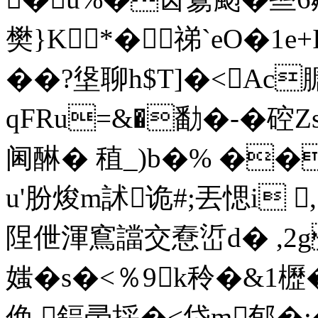
樊}K*�祶`eO�1e
��?垼聊h$T]�<Ac膅
qFRu=&�勫�-�硿Zs
阃醂� 稙_)b�% ��
u'肦焌m訹诡#;丟愢i 
陧伳渾窵譡交憃峾d� ,2g
媸�s�<％9k秢�&1櫪�
俛 鍢帚採�<帒m郁�: