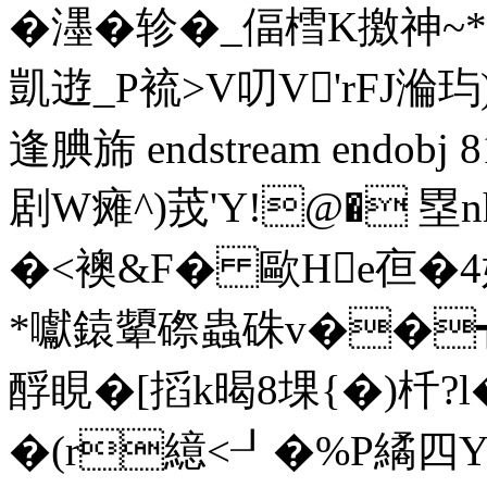
�濹�轸�_偪樰K撽神~
凱逰_P裗>V叨V'rFJ溣
逢腆旆 endstream endob
剧W瘫^)茙'Y!@� 塁
�<襖&F� 歐He亱�4嬩
*囐鎱顰磜蟲硃v��┯
酻睍�[搯k暍8堁{�)杄?l
�(r繶<┚� %P繘四