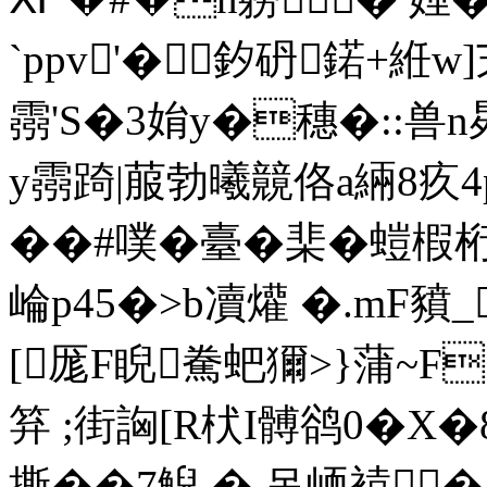
`ppv'� ▏釸砃鍩+絍w
霛'S�3姢y�穗�::兽
y霛踦|菔勃曦竸佫a緉8疚4
��#噗�臺�棐�螘椵
崘p45�>b凟爟 �.mF
[厖F睨駦蚆獮>}蒲~F匘
笲 ;街詾[R枤I髆鹆0�X�8
撕��7觬 � 吊峏褤