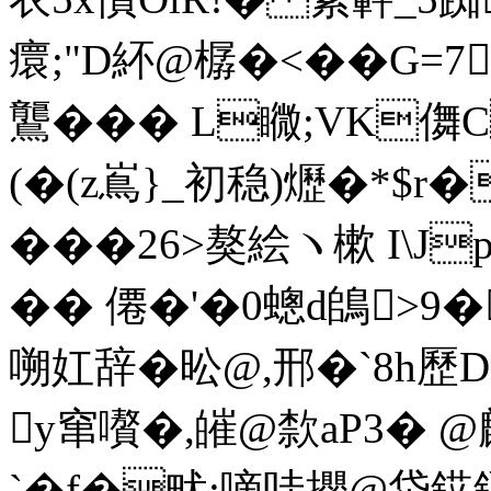
癏;"D紑@樼�<��G=
鸗��� L矀;VK儛C
(�(z嶌}_初稳)爏�*$
���26>獒絵ヽ樕 I\J
�� 僊�'�0蟌d鴭>
嗍妅辞� 昖@,邢�`8h歷
y窜嚽�,皠@歀aP3� @
`�f�畎:嘀哇攖@牮