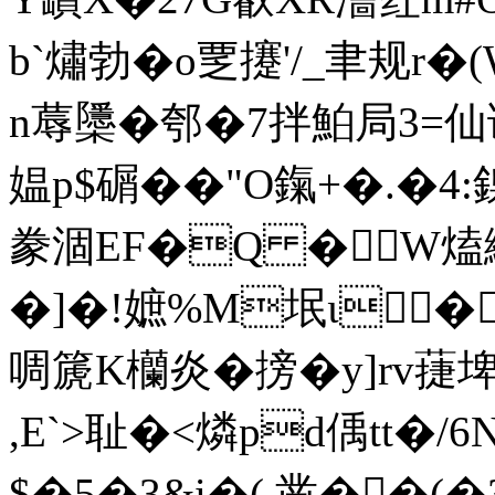
b`熽勃�o覂攓'/_聿规r
n蓐櫽�
郀�7拌鮊局3=仙读
媪p$碿��"O鎎+
�.�4:
豢涸EF�Q � W熆
�]�!嫬%M垊ι� 
啁篪K欗炎�搒�y]rv蓵埤
,E`>耻�<燐pd偊tt�/
$�5�3&i�( 凿��