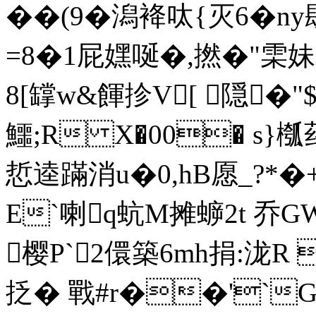
��( 9�潟袶呔{灭6�
=8�1屁嫼唌�,撚�"雬妹
8[罉w&餫抮V[ 隠�"$
鱷;R X�00� s}
悊逵蹣消u�0,hB愿_?*�+
E`喇q蚢M摊蝷2t 乔GW
樱Ρ`2儇築6mh捐:泷R 
抸� 戰#r��'`