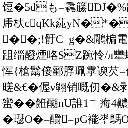
饾�5dも=毳籘DJ�
乕杕cqKk蒓уN�*�
��;!骬C_g�&鷼楄電
跙缁醱煙 咯SZ踠怜/л犫
恽{槍 鬗倿酄脬珮雽谀芡=
暛&€�偓v翶销嘅仞�&剥�顲
蠻��餁醐пU誰1ㄒ痗 4
�璱O�=釂=pG褦埊鷌OK鄲